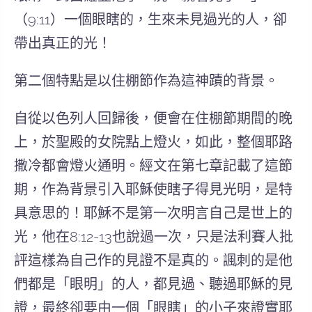
（9:11）
一個眼瞎的，生來未見過光的人，卻
帶出真正的光！
第二個特點是以
住棚節
作為這神蹟的背景。
自從以色列人回歸後，便會在住棚節期間的晚
上，於聖殿的女院點上燈火，如此，整個耶路
撒冷都會燈火通明。經文在第七章記載了這節
期，作為背景引入
耶穌使瞎子得見光明，
是特
具意思的！耶穌不是第一次明言自己是世上的
光，他在8:12-13也說過一次，只是法利賽人批
評這樣為自己作的見證
不是真的
。諷刺的是他
們都是「眼明」的人，都見過、聽過耶穌的見
證，最終卻要由一個「眼瞎」的小子來證實耶