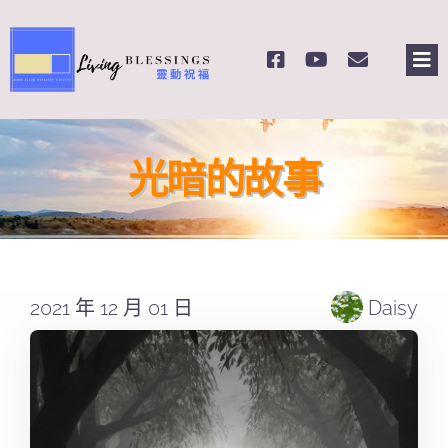
Skip
to
Tog
content
Nav
主頁
光暗的故事
關於我們
奉獻支持
2021 年 12 月 01 日
Daisy
課程報名
Search
for: