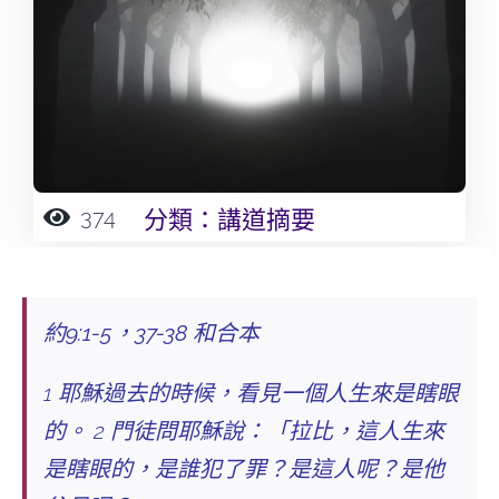
374
分類：
講道摘要
約9:1-5，37-38 和合本
1 耶穌過去的時候，看見一個人生來是瞎眼
的。 2 門徒問耶穌說：「拉比，這人生來
是瞎眼的，是誰犯了罪？是這人呢？是他