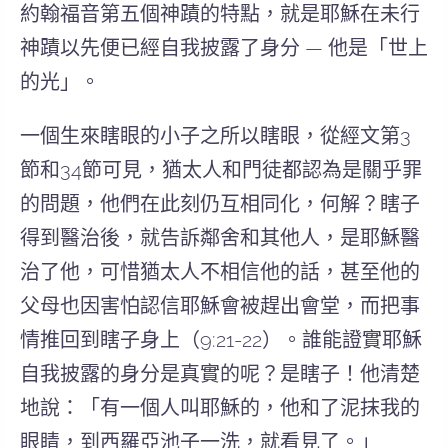
約翰福音第五個神蹟的特點，就是耶穌在未行
神蹟以先便已經自我披露了身分 —
他是「世上
的光」
。
一個生來瞎眼的小子之所以瞎眼，從經文第3
節和34節可見，猶太人和門徒都認為是關乎罪
的問題，他們在此刻仍互相同化，何解？瞎子
得到醫治後，就告訴鄰舍和其他人，是耶穌醫
治了他，可惜猶太人不相信他的話，甚至他的
父母也因害怕認信耶穌會被趕出會堂，而把事
情推回到瞎子身上（9:21-22）。誰能證實耶穌
自我披露的身分是真實的呢？是瞎子！他清楚
地說：「有一個人叫耶穌的，他和了泥抹我的
眼睛，到西羅亞池子一洗，就看見了。」