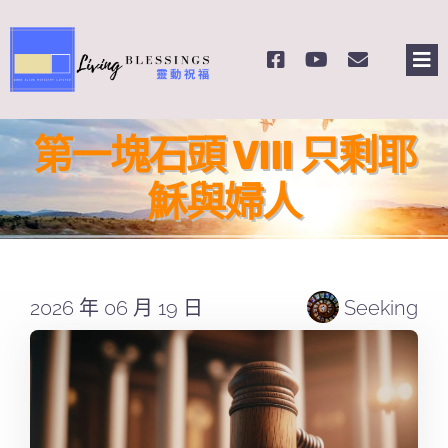
Skip
to
Tog
content
Nav
主頁
第一塊石頭 VIII 只剩耶
關於我們
穌與婦人
奉獻支持
2026 年 06 月 19 日
Seeking
課程報名
Search
for: