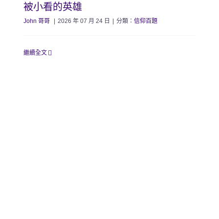
被小看的英雄
John 哥哥
|
2026 年 07 月 24 日
|
分類：
信仰百題
繼續全文