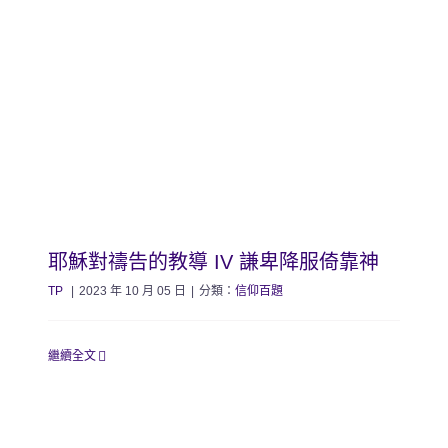
耶穌對禱告的教導 IV 謙卑降服倚靠神
TP
|
2023 年 10 月 05 日
|
分類：
信仰百題
繼續全文