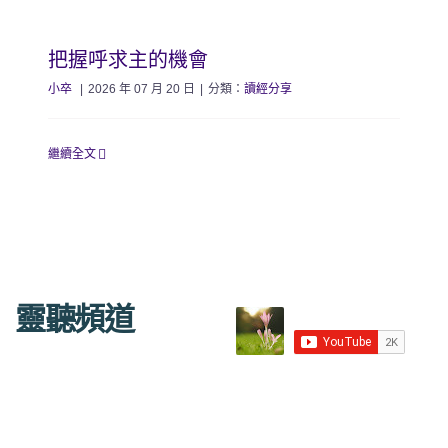
把握呼求主的機會
小卒
|
2026 年 07 月 20 日
|
分類：
讀經分享
繼續全文
靈聽頻道