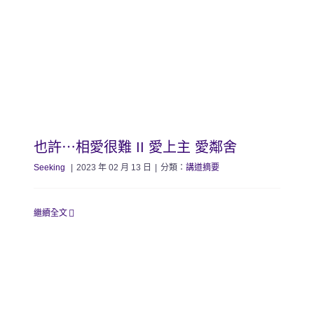
也許⋯相愛很難 II 愛上主 愛鄰舍
Seeking
|
2023 年 02 月 13 日
|
分類：
講道摘要
繼續全文