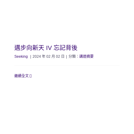
邁步向新天 IV 忘記背後
Seeking
|
2024 年 02 月 02 日
|
分類：
講道摘要
繼續全文