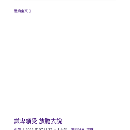
繼續全文
謙卑領受 放膽去說
小卒
|
2026 年 07 月 27 日
|
分類：
讀經分享
,
重點