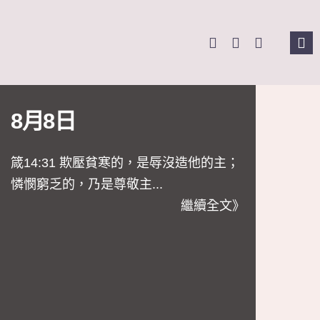
Skip
to
Tog
content
Nav
主
8月8日
關
箴14:31 欺壓貧寒的，是辱沒造他的主；
奉
憐憫窮乏的，乃是尊敬主...
繼續全文》
課
Se
for