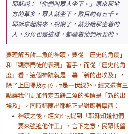
耶穌說：「你們叫眾人坐下。」原來那地
方的草多，眾人就坐下，數目約有五千。
耶穌拿起餅來，祝謝了，就分給那坐着的
人，分魚也是這樣，都隨着他們所要的。
要理解五餅二魚的神蹟，要從「歷史的角度」
和「觀察門徒的表現」著手，而從「歷史的角
度」看，這個神蹟就是一幕「新的出埃及」，
除了上回提及5:46-47是一伏線外，經文還有三
點讓我們更加肯定
五餅二魚的神蹟是「新的出
埃及」
，同時鋪陳出耶穌正是對應著摩西：
神蹟之後，經文6:15提到「耶穌知道他們
要來強迫他作王」，言下之意，民眾期望