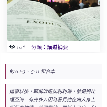
538
分類：
講道摘要
約 6:1-3、 5-11 和合本
這事以後，耶穌渡過加利利海，就是提比
哩亞海。有許多人因為看見他在病人身上