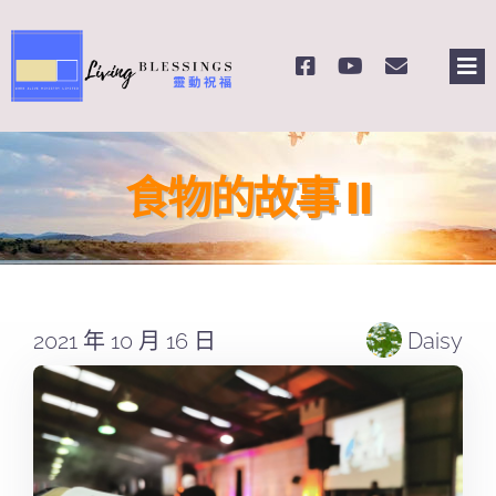
Skip
to
Tog
content
Nav
主頁
食物的故事 II
關於我們
奉獻支持
2021 年 10 月 16 日
Daisy
課程報名
Search
for: