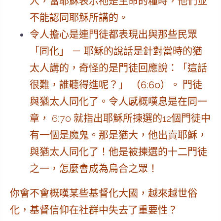
人，當耶穌表示祂是生命的糧時，他們並
不能認同耶穌所講的。
令人擔心是連門徒都表現出與那些民眾
「同化」 － 耶穌的說話是針對當時的猶
太人講的，奇怪的是門徒回應說：「這話
很難，誰聽得進呢？」 （6:60）。
門徒
與猶太人同化了。令人感概嘆息是在同一
章， 6:70 就指出耶穌所揀選的12個門徒中
有一個是魔鬼。那是猶大，他出賣耶穌，
與猶太人同化了！他是被揀選的十二門徒
之一，怎麼會成為烏合之眾！
你會不會概嘆某些基督化大國，越來越世俗
化，基督信仰在社群中失去了重要性？