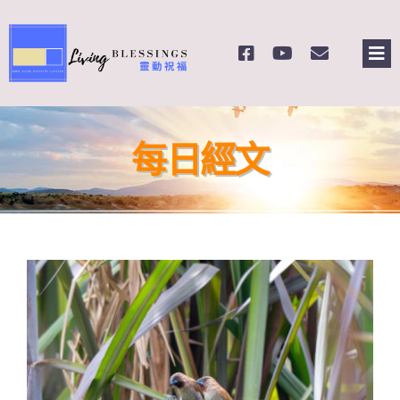
Skip
to
Tog
content
Nav
主頁
每日經文
關於我們
奉獻支持
課程報名
Search
for: