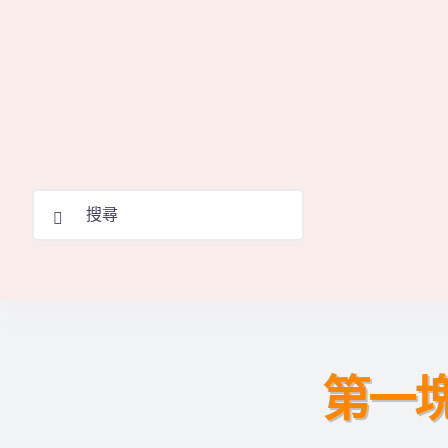
Skip
to
content
Search
for:
第一塊