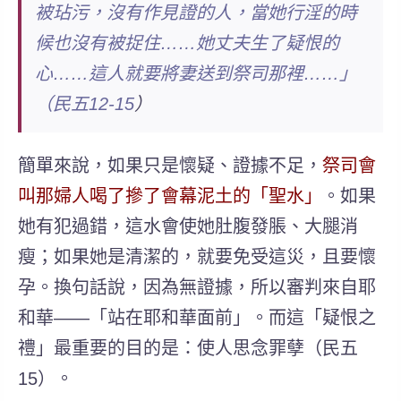
被玷污，沒有作見證的人，當她行淫的時
候也沒有被捉住……她丈夫生了疑恨的
心……這人就要將妻送到祭司那裡……」
（民五12-15
）
簡單來說，如果只是懷疑、證據不足，
祭司會
叫那婦人喝了摻了會幕泥土的「聖水」
。如果
她有犯過錯，這水會使她肚腹發脹、大腿消
瘦；如果她是清潔的，就要免受這災，且要懷
孕。換句話說，因為無證據，所以審判來自耶
和華——「站在耶和華面前」。而這「疑恨之
禮」最重要的目的是：
使人思念罪孽
（民五
15）。