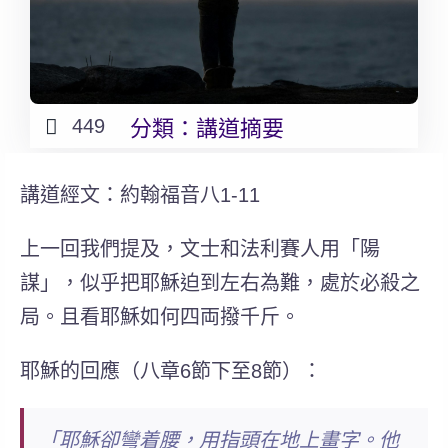
449
分類：
講道摘要
講道經文：
約翰福音
八1-11
上一回我們提及，文士和法利賽人用「陽
謀」，似乎把耶穌迫到左右為難，處於必殺之
局。且看耶穌如何四両撥千斤。
耶穌的回應（八章6節下至8節）：
「耶穌卻彎着腰，用指頭在地上畫字。他