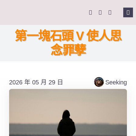
Skip
to
Tog
content
Nav
主頁
第一塊石頭 V 使人思
念罪孽
關於我們
奉獻支持
2026 年 05 月 29 日
Seeking
課程報名
Search
for: