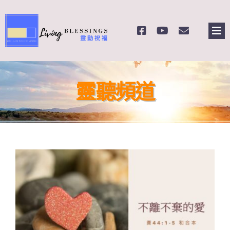
Skip
to
Tog
content
Nav
主頁
靈聽頻道
關於我們
奉獻支持
課程報名
Search
for: