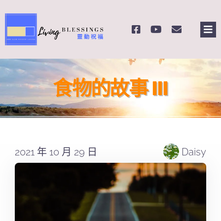
Skip
to
Tog
content
Nav
主頁
食物的故事 III
關於我們
奉獻支持
2021 年 10 月 29 日
Daisy
課程報名
Search
for: