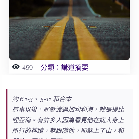
459
分類：
講道摘要
約 6:1-3、 5-11 和合本
這事以後，耶穌渡過加利利海，就是提比
哩亞海。有許多人因為看見他在病人身上
所行的神蹟，就跟隨他。耶穌上了山，和