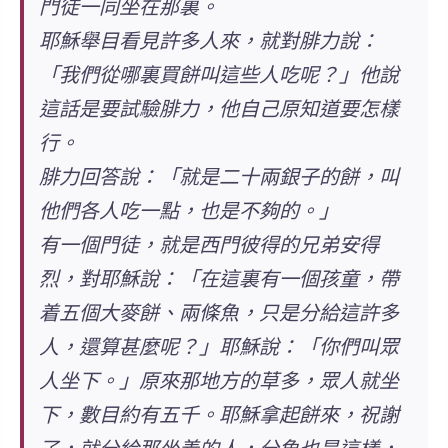
門徒一同坐在那裏。
耶穌舉目看見許多人來，就對腓力說：
「我們從哪裏買餅叫這些人吃呢？」他說
這話是要試驗腓力，他自己原知道要怎樣
行。
腓力回答說：「就是二十兩銀子的餅，叫
他們各人吃一點，也是不夠的。」
有一個門徒，就是西門彼得的兄弟安得
烈，對耶穌說：「在這裏有一個孩童，帶
着五個大麥餅、兩條魚，只是分給這許多
人，還算甚麼呢？」耶穌說：「你們叫眾
人坐下。」原來那地方的草多，眾人就坐
下，數目約有五千。耶穌拿起餅來，祝謝