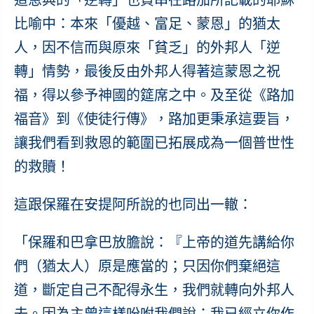
比喻中：本來「優越、富足、蒙恩」的猶太
人，因不信而與原來「貧乏」的外邦人「逆
轉」情勢，最後反由外邦人得著這蒙恩之祝
福，得以參予神國的筵席之中。及至從《路加
福音》到《使徒行傳》，路加更秉承這要旨，
讓我們看到救恩的範圍已拓展成為一個普世性
的救贖！
這跟保羅在安提阿所說的也同出一轍：
「保羅和巴拿巴放膽說：『上帝的道先講給你
們（猶太人）原是應當的；只因你們棄絕這
道，斷定自己不配得永生，我們就轉向外邦人
去。因為主曾這樣吩咐我們說：我已經立你作