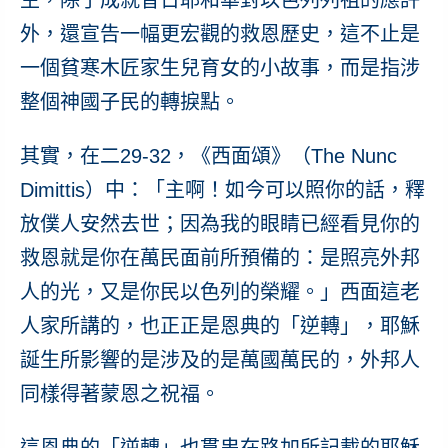
外，還宣告一幅更宏觀的救恩歷史，這不止是
一個貧寒木匠家生兒育女的小故事，而是指涉
整個神國子民的轉捩點。
其實，在二29-32，《西面頌》（The Nunc
Dimittis）中：「主啊！如今可以照你的話，釋
放僕人安然去世；因為我的眼睛已經看見你的
救恩就是你在萬民面前所預備的：是照亮外邦
人的光，又是你民以色列的榮耀。」西面這老
人家所講的，也正正是
恩典的「逆轉」，耶穌
誕生所影響的是涉及的是萬國萬民的，外邦人
同樣得著蒙恩之祝福。
這
恩典的「逆轉」也貫串在
路加所記載的耶穌