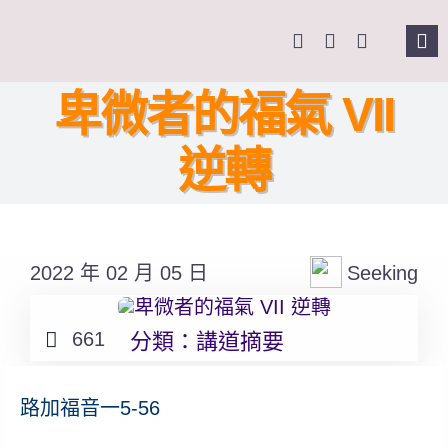
Skip
to
Tog
content
Nav
主頁
卑微者的福氣 VII
逆轉
關於我們
奉獻支持
2022 年 02 月 05 日
Seeking
課程報名
661
分類：
講道摘要
Search
for:
路加福音一5-56