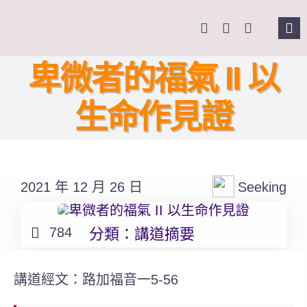
Skip
to
Tog
content
Nav
主頁
卑微者的福氣 II 以
生命作見證
關於我們
奉獻支持
2021 年 12 月 26 日
Seeking
課程報名
784
分類：
講道摘要
Search
for:
講道經文：路加福音一5-56