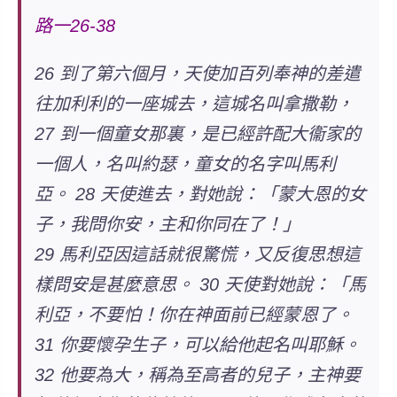
路一26-38
26 到了第六個月，天使加百列奉神的差遣
往加利利的一座城去，這城名叫拿撒勒，
27 到一個童女那裏，是已經許配大衞家的
一個人，名叫約瑟，童女的名字叫馬利
亞。 28 天使進去，對她說：
「蒙大恩的女
子，我問你安，主和你同在了！」
29 馬利亞因這話就很驚慌，又反復思想這
樣問安是甚麼意思。 30 天使對她說：「馬
利亞，不要怕！你在神面前已經蒙恩了。
31 你要懷孕生子，可以給他起名叫耶穌。
32 他要為大，稱為至高者的兒子，主神要