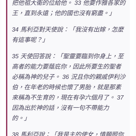
把他祖大衞的位給他。 33 他要作雅各家的
王，直到永遠；他的國也沒有窮盡。」
34 馬利亞對天使說：「我沒有出嫁，怎麼
有這事呢？」
35 天使回答說：「
聖靈要臨到你身上，至
高者的能力要蔭庇你，因此所要生的聖者
必稱為神的兒子。
36 況且你的親戚伊利沙
伯，在年老的時候也懷了男胎，就是那素
來稱為不生育的，現在有孕六個月了。 37
因為出於神的話，沒有一句不帶能力
的。
」
38
馬利亞說：「我是主的使女，情願照你