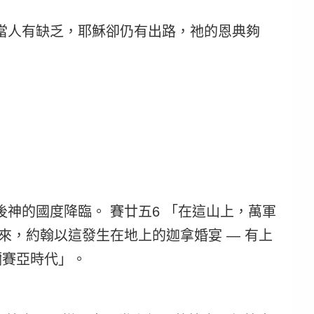
當人有缺乏，耶穌卻仍有出路，祂的恩典夠
後神的國度降臨。
賽廿五6 「在這山上，萬軍
來，約翰以這發生在地上的迦拿婚宴 — 有上
彌賽亞時代」。