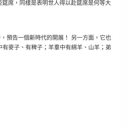
亞筵席，同樣是表明世人得以赴筵席是何等大
告，預告一個新時代的開展！
另一方面，它也
場中有麥子、有稗子；羊羣中有綿羊、山羊；弟