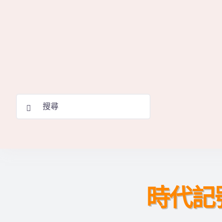
Skip
to
content
Search
for:
時代記