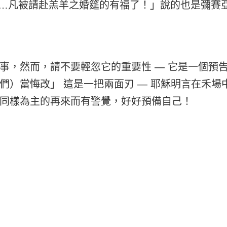
「…凡被請赴羔羊之婚筵的有福了！」說的也是彌賽
事，然而，請不要輕忽它的重要性 — 它是一個預
們）當悔改」 這是一把兩面刃 — 耶穌明言在禾
同樣為主的再來而有警覺，好好預備自己！