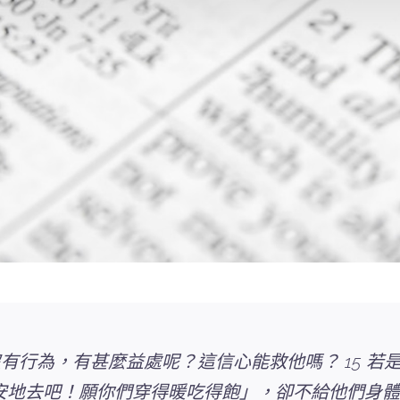
沒有行為，有甚麼益處呢？這信心能救他嗎？ 15 
安安地去吧！願你們穿得暖吃得飽」，卻不給他們身體所