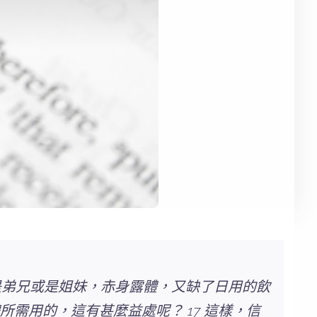
若是弟兄或是姐妹，赤身露體，又缺了日用的飲
需用的，這有甚麼益處呢？ 17 這樣，信