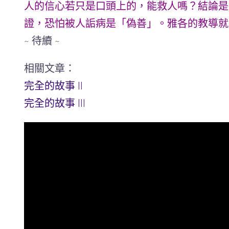
人的信心若只是口頭上的，能救人嗎？結論是
證，恐怕被人詬病是「偽善」。雅各的教導就
~ 待續 ~
相關文章：
完全的故事 II
完全的故事 III