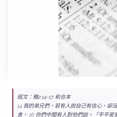
經文：雅2:14-17 和合本
14 我的弟兄們，若有人說自己有信心，卻
食， 16 你們中間有人對他們說，「平平