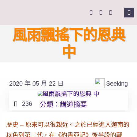
Skip
to
Tog
content
Nav
主頁
風雨飄搖下的恩典
中
關於我們
奉獻支持
2020 年 05 月 22 日
Seeking
課程報名
236
分類：
講道摘要
Search
for:
歷史 – 原來可以很親近。
之於已經進入迦南的
以色列第二代，在《約書亞記》後半段的戰