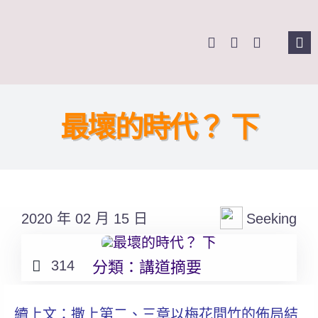
Skip
to
Tog
content
Nav
主頁
最壞的時代？ 下
關於我們
奉獻支持
2020 年 02 月 15 日
Seeking
課程報名
Search
314
分類：
講道摘要
for:
續上文：撒上第二、三章以梅花間竹的佈局結