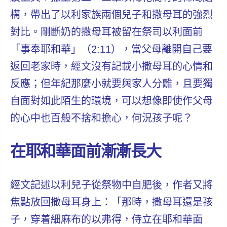
構，帶出了以利家族兩個兒子和撒母耳的強烈
對比。剛斷奶的撒母耳
被留在
祭司以利面前
「事奉耶和華」（2:11），當父母離開自己要
返回老家時，
經文沒有記載小撒母耳的心情和
反應
；但年紀那麼小就要與家人分離，且要獨
自面對如此陌生的環境，可以想像即使作父母
的心中也百般不捨和擔心，何況孩子呢？
在耶和華面前漸漸長大
經文記述以利兒子從祭物中自肥後，作者又將
焦點放回撒母耳身上：「那時，撒母耳還是孩
子，穿着細麻布的以弗得，侍立在耶和華面