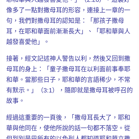
像多了一點對撒母耳的形容，連接上一章的一
句，我們對撒母耳的認知是：
「那孩子撒母
耳，在耶和華面前漸漸長大」、「耶和華與人
越發喜愛他」
。
接著，經文記述神人警告以利，然後又回到撒
母耳的身上：「童子撒母耳在以利面前事奉耶
和華。當那些日子，
耶和華的言語稀少，不常
有默示。
」（3:1），隨即就是撒母耳
被呼召
的
故事。
經過這重要的一頁後，「
撒母耳長大了，耶和
華與他同在，
使他所說的話一句都不落空。從
但到別是巴所有的以色列人都知道耶和華立撒