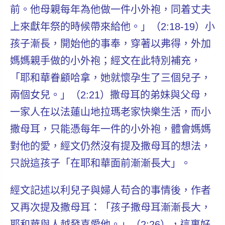
前。他母親每年為他做一件小外袍，同着丈夫
上來獻年祭的時候帶來給他。」（2:18-19）小
孩子漸長，開始他的事奉，穿著以弗得，外加
媽媽親手做的小外袍；經文在此特別補充，
「耶和華眷顧哈拿，她就懷孕生了三個兒子，
兩個女兒。」（2:21）撒母耳的弟妹與父母，
一家人在以法蓮山地拉瑪老家快樂生活，而小
撒母耳，只能憑每年一件的小外袍，體會媽媽
對他的愛，
經文仍然沒有提及撒母耳的想法
，
只說這孩子「在耶和華面前漸漸長大」。
經文記述以利兒子與婦人苟合的事情後，作者
又再次提及撒母耳：「孩子撒母耳漸漸長大，
耶和華與人越發喜愛他。」（2:26），這裏好