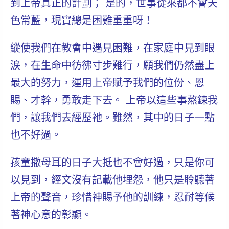
到上帝真正的計劃
； 是的，世事從來都不會天
色常藍，現實總是困難重重呀！
縱使我們在教會中遇見困難，在家庭中見到眼
涙，在生命中彷彿寸步難行，願我們仍然盡上
最大的努力，運用上帝賦予我們的位份、恩
賜、才幹，勇敢走下去。 上帝以這些事熬鍊我
們，讓我們去經歷祂。雖然，其中的日子一點
也不好過。
孩童撒母耳的日子大抵也不會好過，只是你可
以見到，經文沒有記載他埋怨，他只是聆聽著
上帝的聲音，珍惜神賜予他的訓練，忍耐等候
著神心意的彰顯。