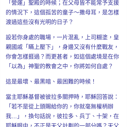
「營運」聖殿的時候；在父母皆不能常予支援
的情況下，這個孤苦的童子～撒母耳，是怎樣
渡過這些沒有光明的日子？
設若你身處的職場，一片混亂，上司糊塗，皇
親國戚「瞞上壓下」，身邊又沒有什麼戰友，
你會怎樣捱過？而更甚者，如這個處境是在你
「以為」神聖的教會之中，你將如何自處？
這是最壞、最黑暗、最困難的時候！
當主耶穌基督被彼拉多關押時，耶穌回答說：
「
若不是從上頭賜給你的，你就毫無權柄辦
我…
」，換句話說，彼拉多、兵丁、十架，在
耶穌眼中，不正是天父計劃的一部分嗎？天父