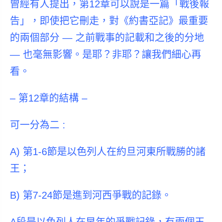
曾經有人提出，第12章可以說是一篇「戰後報
告」，即使把它刪走，對《約書亞記》最重要
的兩個部分 — 之前戰事的記載和之後的分地
— 也毫無影響。是耶？非耶？讓我們細心再
看。
– 第12章的結構 –
可
一分為二
:
A) 第1-6節是以色列人在
約旦河東所戰勝的諸
王
；
B) 第7-24節是進到
河西爭戰的記錄
。