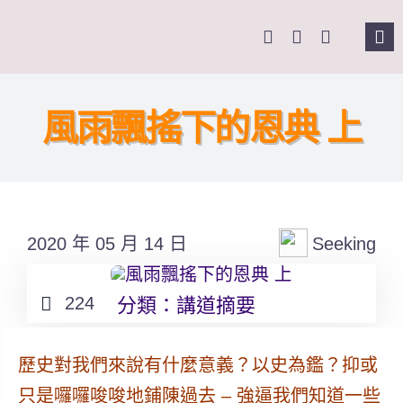
Skip
to
Tog
content
Nav
主頁
風雨飄搖下的恩典 上
關於我們
奉獻支持
2020 年 05 月 14 日
Seeking
課程報名
224
分類：
講道摘要
Search
for:
歷史對我們來說有什麼意義？以史為鑑？抑或
只是囉囉唆唆地鋪陳過去 – 強逼我們知道一些