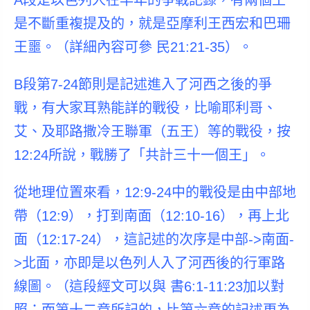
A段是以色列人在早年的爭戰記錄
，有兩個王
是不斷重複提及的，就是亞摩利王西宏和巴珊
王噩。（詳細內容可參 民21:21-35）。
B段第7-24節則是記述進入了河西之後的爭
戰
，有大家耳熟能詳的戰役，比喻耶利哥、
艾、及耶路撒冷王聯軍（五王）等的戰役，按
12:24所說，戰勝了「
共計三十一個王」
。
從地理位置來看，12:9-24中的戰役是由
中部地
帶
（12:9），打到
南面
（12:10-16），再上
北
面
（12:17-24），這記述的次序是中部->南面-
>北面，亦即是以色列人
入了河西後的行軍路
線圖
。（這段經文可以與 書6:1-11:23加以對