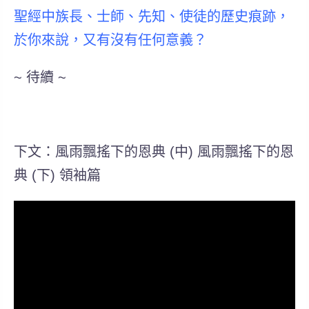
聖經中族長、士師、先知、使徒的歷史痕跡，
於你來說，又有沒有任何意義？
~ 待續 ~
下文：風雨飄搖下的恩典 (中) 風雨飄搖下的恩
典 (下) 領袖篇