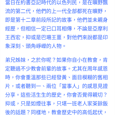
當日在約書亞記時代的以色列民，是在
曠野飄
流的第二代
，他們的上一代全部都死在曠野，
即是
第十二章前段所記的故事，他們並未親身
經歷
，但相信一定已口耳相傳，不論是亞摩利
王西宏，抑或是巴珊王噩，對他們來說都是印
象深刻、頭角崢嶸的人物。
弟兄姊妹，之於你呢？如果你自小在教會，肯
定聽過不少教會前輩的故事。尤其在周年感恩
時，你會重溫那些已經發黃、面目模糊的舊相
片，或者聽到一、兩位「當事人」的感恩見證
分享。這些活生生的歷史，你會否覺得親切？
抑或，只是如煙往事，只堪一班老人家茶餘飯
後的話題？同樣地，教會歷史中的高低起伏，