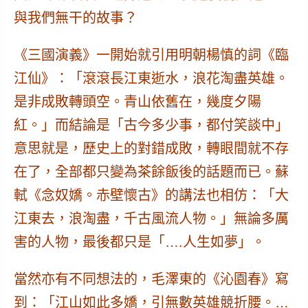
與我們無干的故事？
《三國演義》一開始就引用明朝楊慎的詞《臨
江仙》：「滾滾長江東逝水，浪花淘盡英雄。
是非成敗轉頭空。青山依舊在，幾度夕陽
紅。」而結論是
「古今多少事，都付笑談中」
意思就是，歷史上的對錯成敗，轉眼間就不存
在了，全部都只變為茶餘飯後的話題而已。蘇
軾《念奴嬌。赤壁懷古》的講法也相仿：「大
江東去，浪淘盡，千古風流人物。」無論多厲
害的人物，最後都只是「….
人生如夢
」。
當然亦有不同想法的，毛澤東的《沁園春》寫
到：「江山如此多嬌，引無數英雄競折腰。…