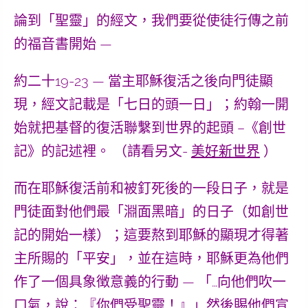
論到「聖靈」的經文，我們要從使徒行傳之前
的
福音書
開始 —
約二十19-23 — 當主耶穌復活之後向門徒顯
現，經文記載是「七日的頭一日」；約翰一開
始就把基督的復活聯繫到世界的起頭 –《創世
記》的記述裡。 （請看另文-
美好新世界
）
而在耶穌復活前和被釘死後的一段日子，就是
門徒面對他們最「淵面黑暗」的日子（如創世
記的開始一樣）；這要熬到耶穌的顯現才得著
主所賜的「平安」，並在這時，耶穌更為他們
作了一個具象徴意義的行動 — 「…向他們吹一
口氣，說：『
你們受聖靈！
』」然後賜他們宣