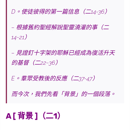
D。使徒彼得的第一篇信息（二14-36）
– 根據舊約聖經解說聖靈澆灌的事（二
14~21）
– 見證釘十字架的耶穌已經成為復活升天
的基督（二22~36）
E。羣眾受教後的反應（二37-47）
而今次，我們先看「背景」的一個段落。
A [ 背景 ]（二1）