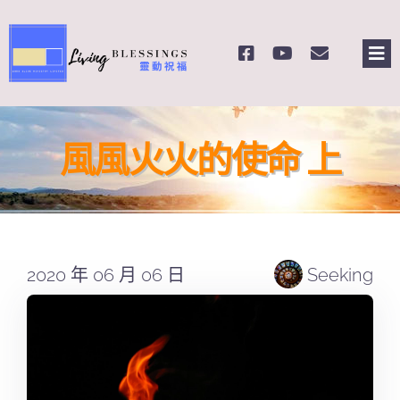
Skip
to
Tog
content
Nav
主頁
風風火火的使命 上
關於我們
奉獻支持
2020 年 06 月 06 日
Seeking
課程報名
Search
for: