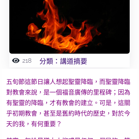
218
分類：
講道摘要
五旬節這節日讓人想起聖靈降臨，而聖靈降臨
對教會來說，是一個福音廣傳的里程碑；因為
有聖靈的降臨，才有教會的建立。可是，這關
乎初期教會，甚至是舊約時代的歷史，對於今
天的我，有何重要？