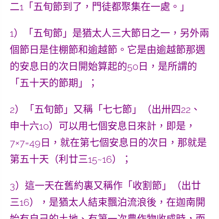
二1「五旬節到了，門徒都聚集在一處。」
1）「五旬節」是猶太人三大節日之一，另外兩
個節日是住棚節和逾越節。它是由逾越節那週
的安息日的次日開始算起的50日，是所謂的
「五十天的節期」
；
2）「五旬節」又稱
「七七節」
（出卅四22、
申十六10）可以用七個安息日來計，即是，
7×7=49日，就在第七個安息日的次日，那就是
第五十天（利廿三15~16）；
3）這一天在舊約裏又稱作
「收割節」
（出廿
三16），是猶太人結束飄泊流浪後，在迦南開
始有自己的土地、有第一次農作物收成時，而