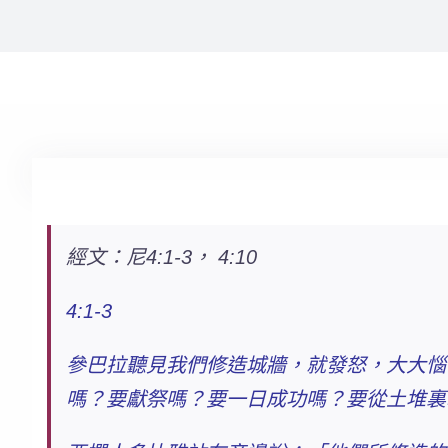
經文：尼4:1-3， 4:10
4:1-3
參巴拉聽見我們修造城牆，就發怒，大大惱
嗎？要獻祭嗎？要一日成功嗎？要從土堆裏