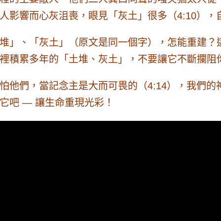
人影響而心灰沮喪，眼見「灰土」很多（4:10），
堆」、「灰土」（原文是同一個字），怎能重建？
裡積累多年的「土堆、灰土」，不要讓它不斷攔阻
他們，當記念主是大而可畏的（4:14），我們的神
它吧 — 讓生命重現光彩！