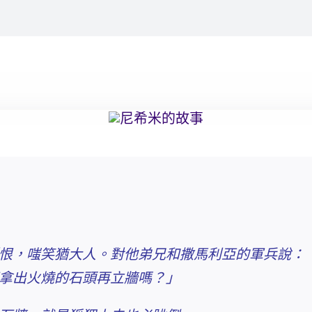
恨，嗤笑猶大人。對他弟兄和撒馬利亞的軍兵說：
拿出火燒的石頭再立牆嗎？」