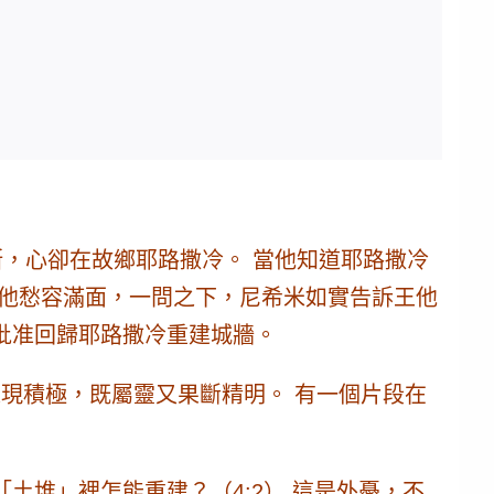
斯，心卻在故鄉耶路撒冷。
當他知道耶路撒冷
出他愁容滿面，一問之下，尼希米如實告訴王他
批准回歸耶路撒冷重建城牆。
表現積極，既屬靈又果斷精明。 有一個片段在
堆」裡怎能重建？（4:2） 這是外憂，不