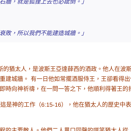
石牆，就是狐狸上去也必跐倒。」
衰敗，所以我們不能建造城牆。」
波斯的猶太人，是波斯王亞達薛西的酒政。
他人在波
重建城牆。 有一日他如常擺酒服侍王，王卻看得
即時向神祈禱，在一問一答之下，他順利得著王的
這是神的工作（6:15-16），他在猶太人的歷史中
程的主要敵人。他們二人異口同聲的嗤笑猶太人從「土