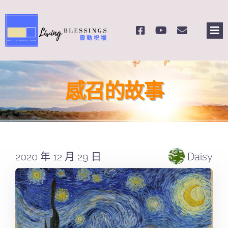
Skip
to
Tog
content
Nav
主頁
感召的故事
關於我們
奉獻支持
2020 年 12 月 29 日
Daisy
課程報名
Search
for: