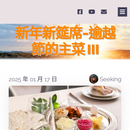
Skip
to
Tog
content
Nav
主
新年新筵席-逾越
節的主菜 III
關
奉
2025 年 01 月 17 日
Seeking
課
Se
for