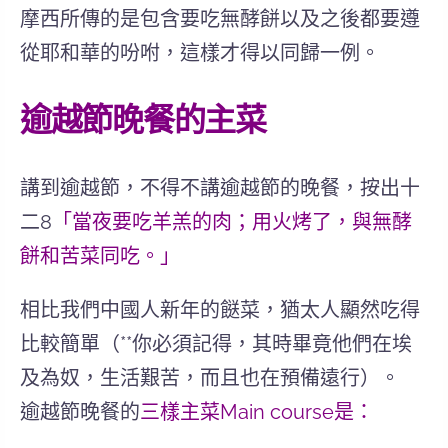
摩西所傳的是包含要吃無酵餅以及之後都要遵
從耶和華的吩咐，這樣才得以同歸一例。
逾越節晚餐的主菜
講到逾越節，不得不講逾越節的晚餐，按出十
二8
「當夜要吃羊羔的肉；用火烤了，與無酵
餅和苦菜同吃。」
相比我們中國人新年的餸菜，猶太人顯然吃得
比較簡單（**你必須記得，其時畢竟他們在埃
及為奴，生活艱苦，而且也在預備遠行）。
逾越節晚餐的
三樣主菜Main course是：