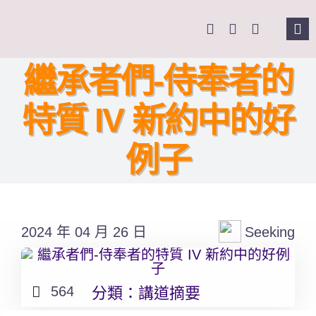
Skip
to
Tog
content
Nav
主頁
繼承者們-侍奉者的
特質 IV 新約中的好
關於我們
例子
奉獻支持
課程報名
2024 年 04 月 26 日
Seeking
Search
for:
564
分類：
講道摘要