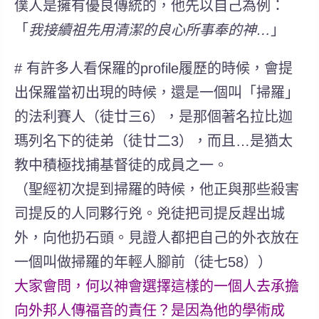
僕人是擁有優良傳統的，他先以自己為例：
「
我接續祖先用清潔的良心所事奉的神
…
」
# 有許多人看保羅的profile履歷的時候，會提
出保羅當初出現的時候，還是一個叫「掃羅」
的法利賽人（徒廿三6），是那個著名拉比迦
瑪列名下的徒弟（徒廿二3），而且…是猶太
教中積極找捕基督徒的成員之一。
（聖經初次提到掃羅的時候，他正與那些殺害
司提反的人同夥行兇。兇徒把司提反趕出城
外，向他扔石頭。見證人都把自己的外衣放在
一個叫做掃羅的年輕人腳前（徒七58））
大家會問，何以神會選擇這樣的一個人去承擔
向外邦人傳福音的責任？是因為他的學術成