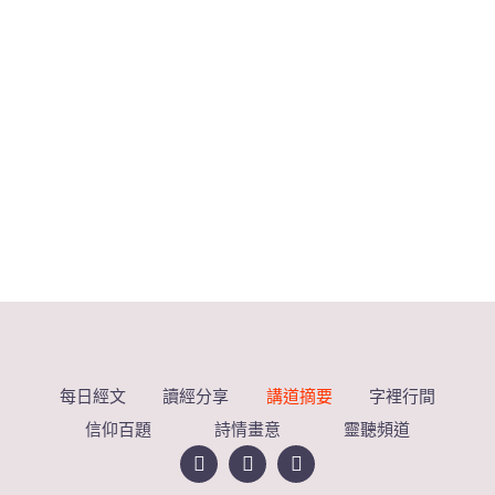
每日經文
讀經分享
講道摘要
字裡行間
信仰百題
詩情畫意
靈聽頻道