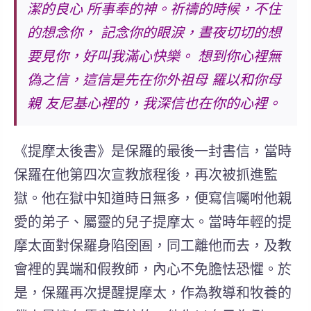
潔的良心
所事奉的神。祈禱的時候，不住
的想念你，
記念你的眼淚，晝夜切切的想
要見你，好叫我滿心快樂。
想到你心裡無
偽之信，這信是先在你外祖母
羅以和你母
親
友尼基
心裡的，我深信也在你的心裡。
《提摩太後書》是保羅的最後一封書信，當時
保羅在他第四次宣教旅程後，再次被抓進監
獄。他在獄中知道時日無多，便寫信囑咐他親
愛的弟子、屬靈的兒子提摩太。當時年輕的提
摩太面對保羅身陷囹圄，同工離他而去，及教
會裡的異端和假教師，內心不免膽怯恐懼。於
是，保羅再次提醒提摩太，作為教導和牧養的