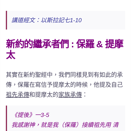
講道經文：以斯拉記
七1-10
新約的繼承者們 :
保羅 &
提摩
太
其實在新約聖經中，我們同樣見到有如此的承
傳，保羅在寫信予提摩太的時候，他提及自己
祖先承傳
和提摩太的
家族承傳
：
《提後》一3-5
我感謝神，就是我（保羅）接續祖先用
清