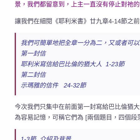
景，我們都留意到，上主一直沒有停止對祂的
讓我們在細閱《耶利米書》廿九章4-14節之
我們可簡單地把全章一分為二，又或者可以
第一封信
耶利米寫信給巴比倫的猶大人 1-23節
第二封信
示瑪雅的信件 24-32節
今次我們只集中在前面第一封寫給巴比倫猶大人
為容易記憶，可稱它們為 [兩個題目，四個段落
1-3節 介紹及背景