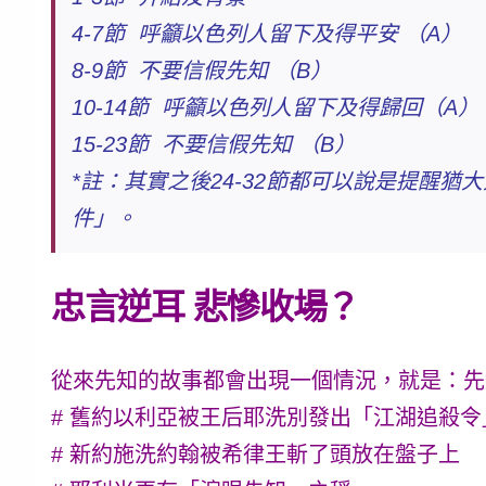
4-7節 呼籲以色列人留下及得平安 （A）
8-9節 不要信假先知 （B）
10-14節 呼籲以色列人留下及得歸回（A）
15-23節 不要信假先知 （B）
*註：其實之後24-32節都可以說是提醒
件」。
忠言逆耳 悲慘收場？
從來先知的故事都會出現一個情況，就是：先
# 舊約以利亞被王后耶洗別發出「江湖追殺令
# 新約施洗約翰被希律王斬了頭放在盤子上