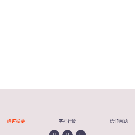
講道摘要
字裡行間
信仰百題