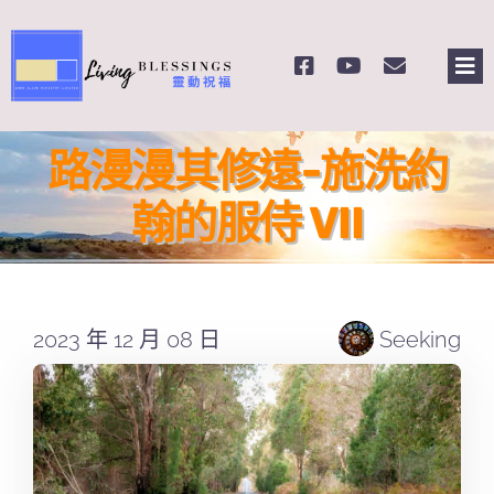
Skip
to
Tog
content
Nav
主頁
路漫漫其修遠-施洗約
關於我們
翰的服侍 VII
奉獻支持
2023 年 12 月 08 日
Seeking
課程報名
Search
for: