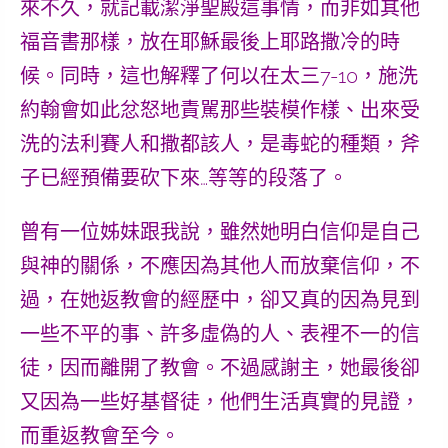
來不久，就記載潔淨聖殿這事情，而非如其他
福音書那樣，放在耶穌最後上耶路撒冷的時
候。
同時
，這也解釋了何以在太三7-10，施洗
約翰會如此忿怒地責駡那些裝模作樣、出來受
洗的法利賽人和撒都該人，是毒蛇的種類，斧
子已經預備要砍下來…等等的段落了。
曾有一位姊妹跟我說，雖然她明白信仰是自己
與神的關係，不應因為其他人而放棄信仰，不
過，在她返教會的經歷中，卻又真的因為見到
一些不平的事、許多虛偽的人、表裡不一的信
徒，因而離開了教會。不過感謝主，她最後卻
又因為一些好基督徒，他們生活真實的見證，
而重返教會至今。