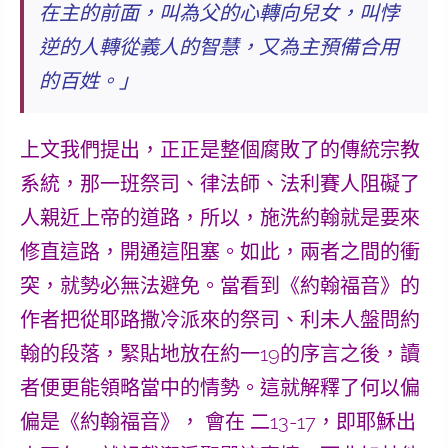
在主的前面，叫為父的心轉向兒女，叫悖
逆的人轉從義人的智慧，又為主預備合用
的百姓。」
上文我們提出，正正是整個腐敗了的傳統宗教
系統，那一班祭司、律法師、法利賽人阻礙了
人親近上帝的道路，所以，施洗約翰就是要來
修直這路，開通這阻塞。如此，兩者之間的衝
突，就勢必無法避免。當看到《約翰福音》的
作者把從耶路撒冷派來的祭司、利未人盤問約
翰的段落，緊貼地放在約一19的序言之後，讀
者便更能領略當中的情勢。這就解釋了何以偏
偏是《約翰福音》， 會在 二13-17，即耶穌出