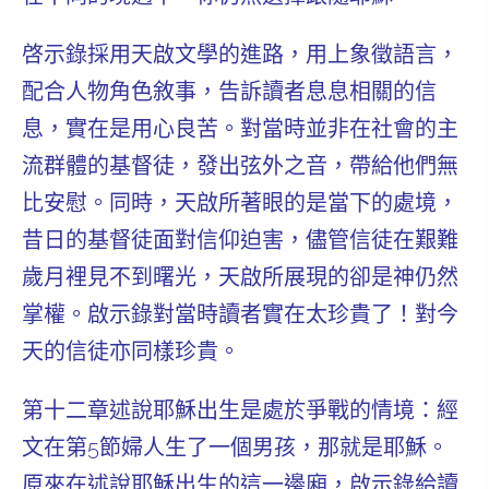
啓示錄採用天啟文學的進路，用上象徵語言，
配合人物角色敘事，告訴讀者息息相關的信
息，實在是用心良苦。對當時並非在社會的主
流群體的基督徒，發出弦外之音，帶給他們無
比安慰。同時，天啟所著眼的是當下的處境，
昔日的基督徒面對信仰迫害，儘管信徒在艱難
歲月裡見不到曙光，天啟所展現的卻是神仍然
掌權。啟示錄對當時讀者實在太珍貴了！對今
天的信徒亦同樣珍貴。
第十二章述說耶穌出生是處於爭戰的情境：經
文在第5節婦人生了一個男孩，那就是耶穌。
原來在述說耶穌出生的這一邊廂，啟示錄給讀