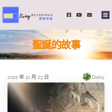
Skip
to
Tog
content
Nav
主頁
聖誕的故事
關於我們
奉獻支持
2022 年 12 月 23 日
Daisy
課程報名
Search
for: