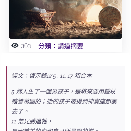
363
分類：
講道摘要
經文：啓示錄12:5 , 11, 17 和合本
5 婦人生了一個男孩子，是將來要用鐵杖
轄管萬國的；她的孩子被提到神寶座那裏
去了。
11 弟兄勝過牠，