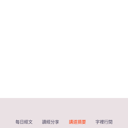
每日經文
讀經分享
講道摘要
字裡行間