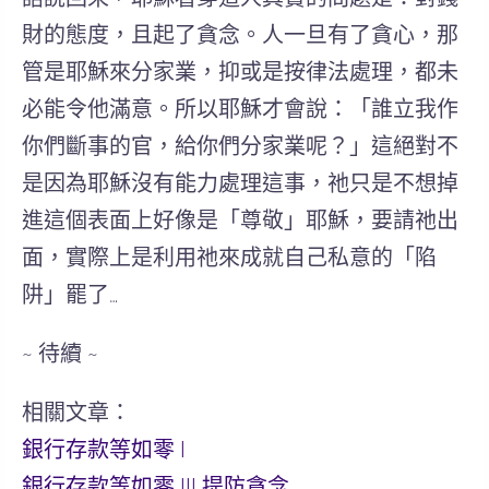
財的態度，且起了貪念。
人一旦有了貪心，那
管是耶穌來分家業，抑或是按律法處理，都未
必能令他滿意。所以耶穌才會說：
「誰立我作
你們斷事的官，給你們分家業呢？」
這絕對
不
是因為耶穌沒有能力處理這事
，祂只是不想掉
進這個表面上好像是「尊敬」耶穌，要請祂出
面，實際上是利用祂來成就自己私意的「陷
阱」罷了…
~ 待續 ~
相關文章：
銀行存款等如零 I
銀行存款等如零 III 提防貪念