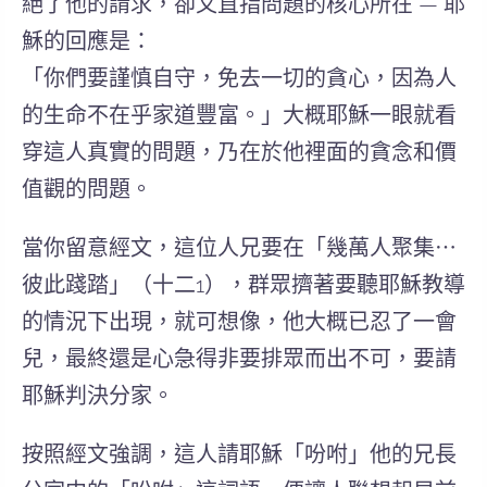
絕了他的請求
，卻又直指
問題的核心
所在 — 耶
穌的回應是：
「你們要謹慎自守，免去一切的貪心，因為人
的生命不在乎家道豐富。」
大概耶穌一眼就看
穿這人真實的問題，乃在於他裡面的
貪念和價
值觀的問題。
當你留意經文，這位人兄要在「幾萬人聚集⋯
彼此踐踏」（十二1），群眾擠著要聽耶穌教導
的情況下出現，就可想像，他大概已忍了一會
兒，最終還是心急得非要排眾而出不可，要請
耶穌判決分家。
按照經文
強調，這人請耶穌「吩咐」他的兄長