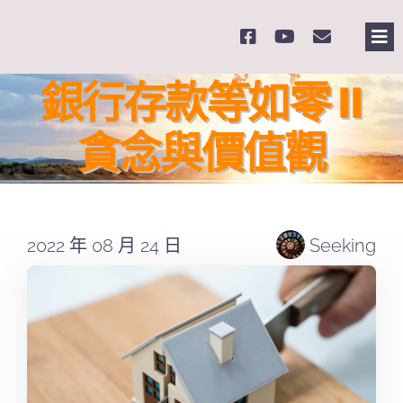
Skip
to
Tog
content
Nav
主
銀行存款等如零 II
貪念與價值觀
關
奉
2022 年 08 月 24 日
Seeking
課
Se
for