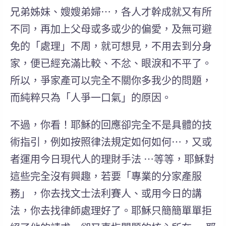
兄弟姊妹、嫂嫂弟婦⋯，
各人才幹成就又有所
不同
，
再加上
父母或多或少的偏愛
，及無可避
免的「處理」不周，就可想見，不用去到分身
家，便已經充滿比較、不忿、眼淚和不平了。
所以，爭家產可以
完全不關你多我少的問題
，
而純粹只為
「人爭一口氣」
的原因。
不過，你看！
耶穌的回應卻完全不是具體的技
術指引
，例如按照律法規定如何如何⋯，又或
者運用今日現代人的理財手法 ⋯等等，
耶穌對
這些完全沒有興趣
，若要「專業的分家產服
務」，你去找文士法利賽人、或用今日的講
法，你去找律師處理好了。耶穌只簡簡單單
拒