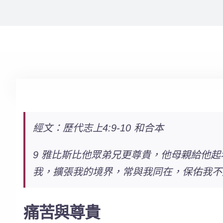
經文：
歷代志上4:9-10 和合本
9 雅比斯比他眾弟兄更尊貴，他母親給他起
我，擴張我的境界，常與我同在，保佑我不
痛苦與尊貴