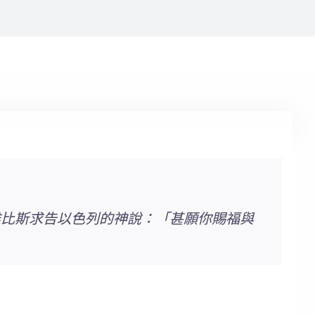
 雅比斯求告以色列的神說：「甚願你賜福與