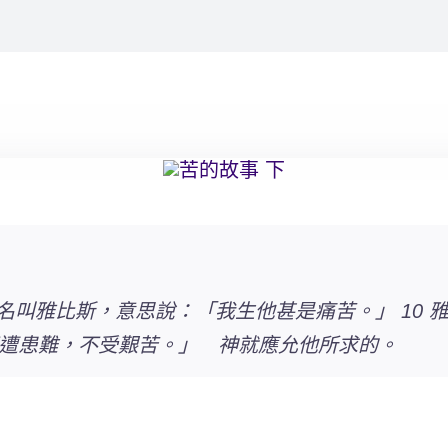
名叫雅比斯，意思說：「我生他甚是痛苦。」 10
遭患難，不受艱苦。」 神就應允他所求的。