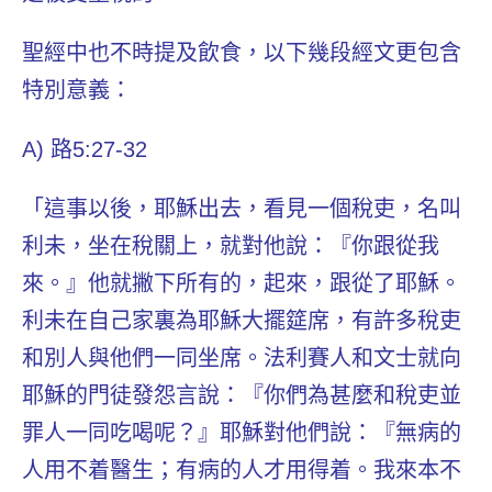
聖經中也不時提及飲食，以下幾段經文更包含
特別意義：
A) 路5:27-32
「這事以後，耶穌出去，看見一個稅吏，名叫
利未，坐在稅關上，就對他說：
『
你跟從我
來。
』
他就撇下所有的，起來，跟從了耶穌。
利未在自己家裏為耶穌大擺筵席，有許多稅吏
和別人與他們一同坐席。法利賽人和文士就向
耶穌的門徒發怨言說：
『
你們為甚麼和稅吏並
罪人一同吃喝呢？
』
耶穌對他們說：
『
無病的
人用不着醫生；有病的人才用得着。我來本不