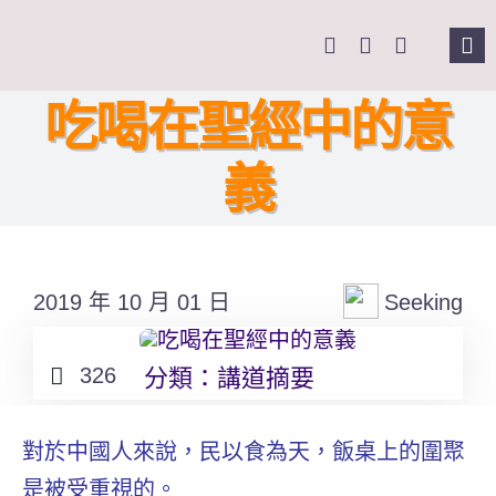
Skip
to
Tog
content
Nav
主頁
吃喝在聖經中的意
義
關於我們
奉獻支持
2019 年 10 月 01 日
Seeking
課程報名
326
分類：
講道摘要
Search
for:
對於中國人來說，民以食為天，飯桌上的圍聚
是被受重視的。