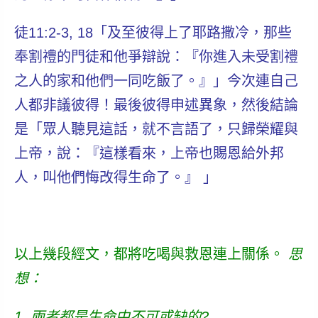
徒11:2-3, 18「及至彼得上了耶路撒冷，那些
奉割禮的門徒和他爭辯說：『你進入未受割禮
之人的家和他們一同吃飯了。』」今次連自己
人都非議彼得！最後彼得申述異象，然後結論
是「眾人聽見這話，就不言語了，只歸榮耀與
上帝，說：『這樣看來，上帝也賜恩給外邦
人，叫他們悔改得生命了。』 」
以上幾段經文，都將
吃喝與救恩
連上關係。
思
想：
1. 兩者都是生命中不可或缺的?