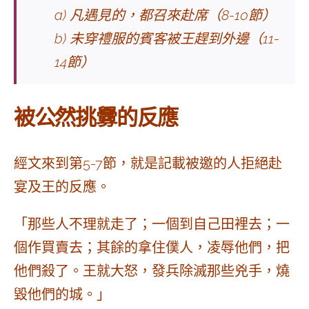
a) 凡遇見的，都召來赴席（8-10節）
b) 未穿禮服的賓客被王趕到外邊（11-
14節）
被公然挑釁的反應
經文來到第5-7節，就是記載被邀的人拒絕赴
宴及王的反應。
「那些人
不理就走了
；一個到自己田裡去；一
個作買賣去；其餘的
拿住僕人，凌辱他們，把
他們殺了
。王就大怒，發兵
除滅那些兇手，燒
毀他們的城
。」