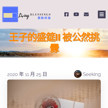
Skip
to
Tog
content
Nav
主頁
王子的盛筵II 被公然挑
關於我們
釁
奉獻支持
2020 年 11 月 25 日
Seeking
課程報名
Search
for: