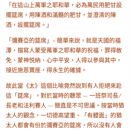
「在這山上萬軍之耶和華，必為萬民用肥甘設
擺筵席，用陳酒和滿髓的肥甘，並澄清的陳
酒，設擺筵席。」
「彌賽亞的筵席」– 簡單來說，就是天國的福
澤，描寫人蒙受萬軍之耶和華的祝福，罪得赦
免、蒙神悦納、心中平安，人得以參與其中，
接近施恩寶座，得永生的確據。
故此當《太》這個比喻竟然說到有人
拒絕
來赴
這「筵席」，對於當時的聽眾 — 一班祭司長/
長老和法利賽人 — 簡直是不可思議。按當時猶
太人的觀念，一切德高望重、「有體面」的猶
太人都會有份於彌賽亞的筵席，所以沒有人會