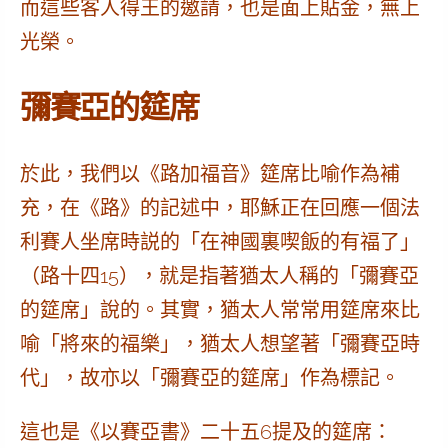
而這些客人得王的邀請，也是面上貼金，無上
光榮
。
彌賽亞的筵席
於此，我們以
《路加福音》筵席比喻作為補
充
，在《路》的記述中，耶穌正在回應一個法
利賽人坐席時説的「在神國裏喫飯的有福了」
（路十四15）
，
就是指著
猶太人稱的「彌賽亞
的筵席」
說的。其實，猶太人常常用筵席來比
喻
「將來的福樂」
，猶太人想望著「彌賽亞時
代」，故亦以「彌賽亞的筵席」作為標記。
這也是《以賽亞書》二十五6提及的筵席：