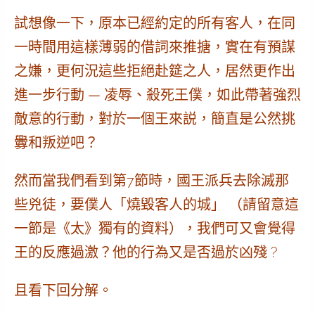
試想像一下，原本已經約定的所有客人，
在同
一時間
用這樣薄弱的借詞來推搪，實在有
預謀
之嫌
，更何況這些拒絕赴筵之人，居然更作出
進一步行動 — 凌辱、殺死王僕
，如此帶著強烈
敵意的行動，對於一個王來説，簡直是
公然挑
釁和叛逆
吧？
然而當我們看到第7節時，國王派兵去除滅那
些兇徒，要僕人
「燒毀客人的城」
（請留意這
一節是《太》獨有的資料），我們可又會覺得
王的反應過激？他的行為又是否過於凶殘 ?
且看下回分解。