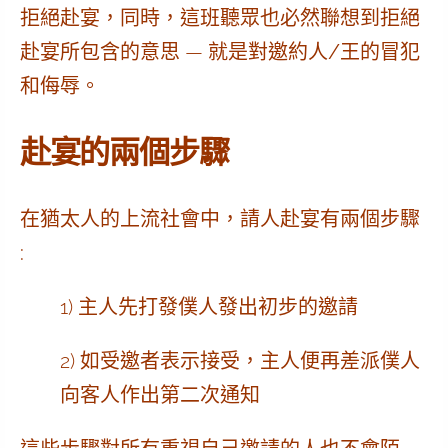
拒絕赴宴，同時，這班聽眾也必然聯想到拒絕
赴宴所包含的意思 — 就是
對邀約人/王的冒犯
和侮辱
。
赴宴的兩個步驟
在猶太人的上流社會中，
請人赴宴有兩個步驟
:
1) 主人先打發僕人發出
初步的邀請
2) 如受邀者表示接受，主人便
再差派
僕人
向客人作出
第二次通知