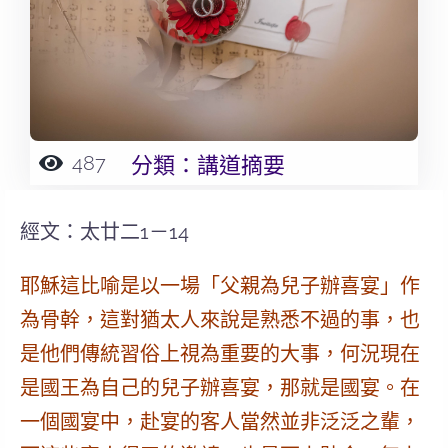
487
分類：
講道摘要
經文：太廿二1－14
耶穌這比喻是以一場「父親為兒子辦喜宴」作
為骨幹，這對猶太人來說是熟悉不過的事，也
是他們傳統習俗上視為重要的大事，何況現在
是
國王為自己的兒子辦喜宴
，那就是國宴
。
在
一個國宴中，赴宴的客人當然並非泛泛之輩
，