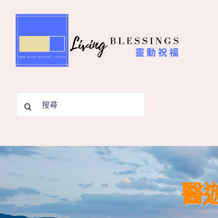
Skip
to
content
Search
for:
醫遊