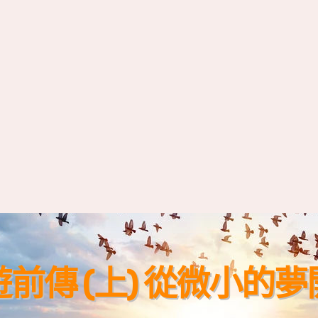
前傳 (上) 從微小的