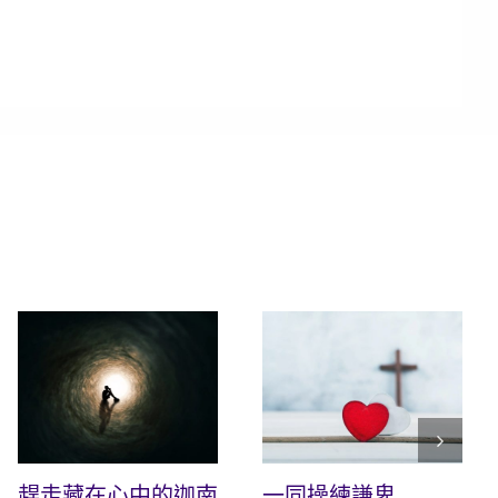
趕走藏在心中的迦南
一同操練謙卑