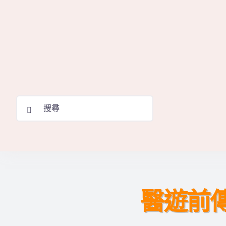
Skip
to
content
Search
for:
醫遊前傳