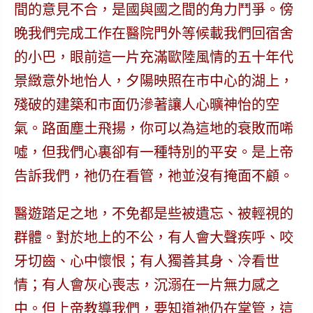
間的意見不合，是國與國之間的角力鬥爭。傍
晚我們完成工作在醫院門外等候載我們回宿舍
的小巴，眼前這一片充滿歐陸風情的五十年代
景緻意外地怡人，夕陽映照在市中心的湖上，
殘破的建築和市面仍滲著讓人心曠神怡的空
氣。路面塵土飛揚，你可以為這地的衰敗而唏
噓，但我們心裏卻有一種特別的平安。是上帝
告訴我們，祂仍在看管，祂並沒有掩面不顧。
醫遊踏足之地，不免都是些被遺忘、被輕視的
群體。對於地上的不公，有人會大聲疾呼、咬
牙切齒、心中懷恨；有人獨善其身、冷看世
情；有人會灰心喪志，沉溺在一片無力感之
中。但上帝教導我們，要知道祂仍在掌管，這