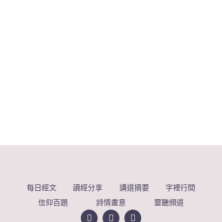
每日經文
讀經分享
講道摘要
字裡行間
信仰百題
詩情畫意
靈聽頻道