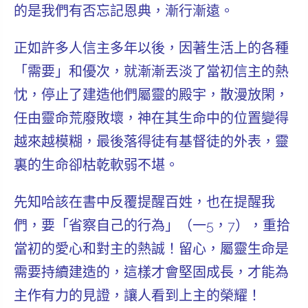
的是我們有否忘記恩典，漸行漸遠。
正如許多人信主多年以後，因著生活上的各種
「需要」和優次，就漸漸丟淡了當初信主的熱
忱，停止了建造他們屬靈的殿宇，散漫放閑，
任由靈命荒廢敗壞，神在其生命中的位置變得
越來越模糊，最後落得徒有基督徒的外表，靈
裏的生命卻枯乾軟弱不堪。
先知哈該在書中反覆提醒百姓，也在提醒我
們，要
「省察自己的行為」
（一5，7），重拾
當初的愛心和對主的熱誠！留心，屬靈生命是
需要
持續建造
的，這樣才會堅固成長，才能為
主作有力的見證，讓人看到上主的榮耀！