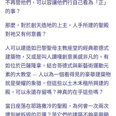
不再管他們
，可以容讓他們行自己看為「正」
的事？
那麼，對於創天造地的上主，人手所建的聖殿
對祂又有何意義？
人可以建造如巴黎聖母主教座堂的經典歌德式
建築物，又或是叫人讚嘆創意美感非凡的，有
如位於巴薩隆拿，結合哥德式與新藝術運動元
素的大教堂 — 人以為一個看得見的豪華建築物
就是榮耀的象徵，但這些以土木禾稭所興建的
殿，可以永遠存留嗎？神真的在乎這些嗎？
當日座落在耶路撒冷的聖殿，為何會一次兩次
遭到被拆毀的厄運？是它們的建築不夠豪華顯