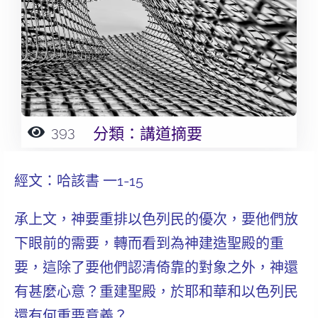
393
分類：
講道摘要
經文：哈該書 一1-15
承上文，神要重排以色列民的優次，要他們放
下眼前的需要，轉而看到為神建造聖殿的重
要，這除了要他們認清
倚靠
的對象之外，神還
有甚麼心意？
重建聖殿，於耶和華和以色列民
還有何重要意義？