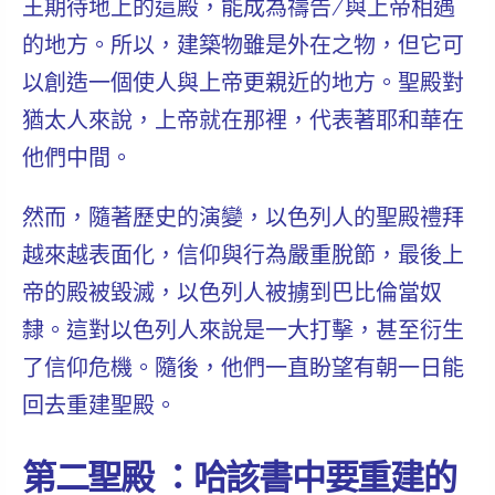
王期待地上的這殿，能成為禱告/與上帝相遇
的地方。所以，建築物雖是外在之物，但它可
以創造
一個使人與上帝更親近的地方
。聖殿對
猶太人來說，上帝就在那裡，代表著耶和華在
他們中間。
然而，隨著歷史的演變，以色列人的聖殿禮拜
越來越表面化，
信仰與行為嚴重脫節
，最後上
帝的殿被毀滅，以色列人被擄到巴比倫當奴
隸。這對以色列人來說是
一大打擊，甚至衍生
了信仰危機
。隨後，他們一直
盼望有朝一日能
回去重建聖殿
。
第二聖殿 ：哈該書中要重建的