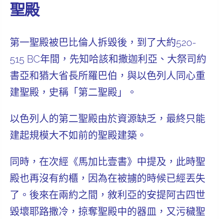
聖殿
第一聖殿被巴比倫人拆毀後，到了大約520-
515 BC年間，先知哈該和撒迦利亞、大祭司約
書亞和猶大省長所羅巴伯，與以色列人同心重
建聖殿，史稱「第二聖殿」。
以色列人的第二聖殿由於資源缺乏，最終只能
建起
規模大不如前
的聖殿建築。
同時，在次經《馬加比壹書》中提及，此時聖
殿也再
沒有約櫃
，因為在被擄的時候已經丟失
了。後來在兩約之間，敘利亞的安提阿古四世
毀壞耶路撒冷，掠奪聖殿中的器皿，又污穢聖