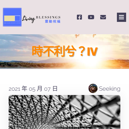
Skip
to
Tog
content
Nav
主頁
時不利兮？IV
關於我們
奉獻支持
2021 年 05 月 07 日
Seeking
課程報名
Search
for: