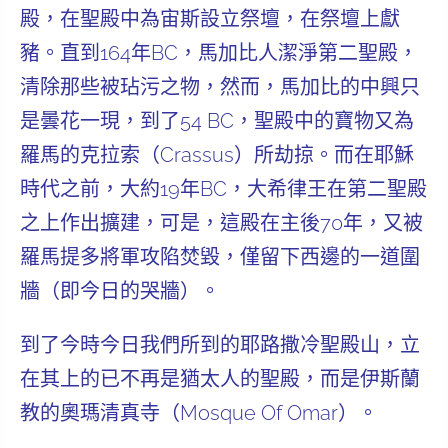
殿，在聖殿中為宙斯設立祭壇，在祭壇上獻
豬。直到164年BC，馬加比人潔淨第二聖殿，
清除那些被玷污之物，然而，馬加比的中興只
是曇花一現，到了54 BC，聖殿中的寶物又為
羅馬的克拉索（Crassus）所劫掠。而在耶穌
時代之前，大約19年BC，大希律王在第二聖殿
之上作出擴建，可是，這殿在主後70年，又被
羅馬提多將軍攻陷焚毀，僅留下西邊的一道圍
牆（即今日的哭牆）。
到了今時今日我們所到的耶路撒冷聖殿山，立
在其上的已不再是猶太人的聖殿，而是伊斯蘭
教的奧瑪清真寺（Mosque Of Omar）。