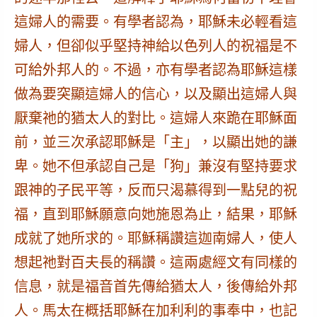
這婦人的需要。有學者認為，耶穌未必輕看這
婦人，但卻似乎堅持神給以色列人的祝福是不
可給外邦人的。不過，亦有學者認為
耶穌這樣
做為要突顯這婦人的信心，以及顯出這婦人與
厭棄祂的猶太人的對比
。
這婦人來跪在耶穌面
前，並三次承認耶穌是「主」，以顯出她的謙
卑
。她不但承認自己是「狗」兼沒有堅持要求
跟神的子民平等，反而
只渴慕得到一點兒的祝
福，直到耶穌願意向她施恩為止
，結果，耶穌
成就了她所求的。耶穌稱讚這迦南婦人，使人
想起祂對百夫長的稱讚。這兩處經文有同樣的
信息，就是
福音首先傳給猶太人，後傳給外邦
人
。馬太在概括耶穌在加利利的事奉中，也記