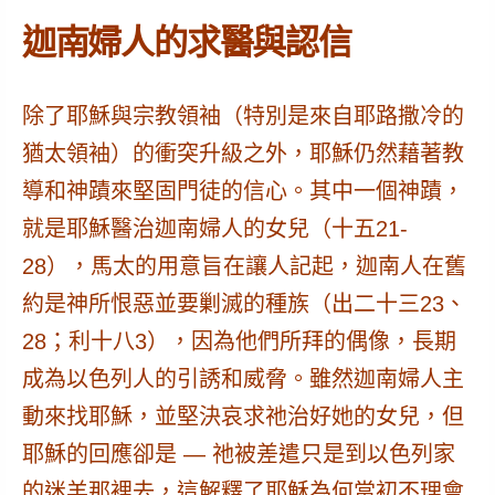
迦南婦人的求醫與認信
除了耶穌與宗教領袖（特別是來自耶路撒冷的
猶太領袖）的衝突升級之外，耶穌仍然藉著教
導和神蹟來堅固門徒的信心。其中一個神蹟，
就是耶穌醫治迦南婦人的女兒（十五21-
28），馬太的用意旨在讓人記起，迦南人在舊
約是神所恨惡並要剿滅的種族（出二十三23、
28；利十八3），因為他們所拜的偶像，長期
成為以色列人的引誘和威脅。雖然迦南婦人主
動來找耶穌，並堅決哀求祂治好她的女兒，但
耶穌的回應卻是 — 祂被差遣只是到以色列家
的迷羊那裡去，這解釋了耶穌為何當初不理會