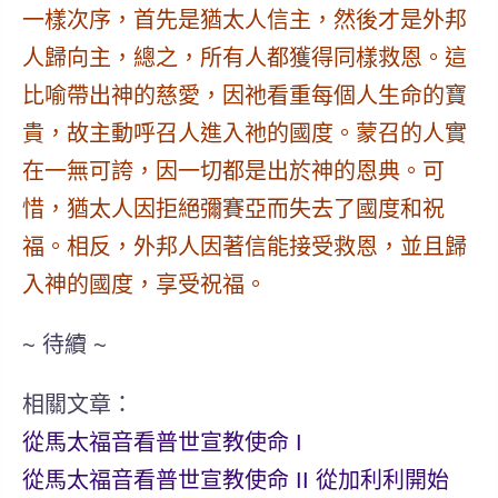
一樣次序
，首先是猶太人信主，然後才是外邦
人歸向主，
總之，所有人都獲得同樣救恩。
這
比喻帶出神的慈愛，因祂看重每個人生命的寶
貴，故主動呼召人進入祂的國度。蒙召的人實
在一無可誇，因
一切都是出於神的恩典
。
可
惜，猶太人因拒絕彌賽亞而失去了國度和祝
福。相反，外邦人因著信能接受救恩，並且歸
入神的國度，享受祝福
。
~ 待續 ~
相關文章：
從馬太福音看普世宣教使命 I
從馬太福音看普世宣教使命 II 從加利利開始