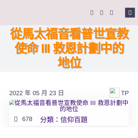
Skip
to
Tog
content
Nav
主
從馬太福音看普世宣教
使命 III 救恩計劃中的
關
地位
奉
課
2022 年 05 月 23 日
TP
Se
for
678
分類：
信仰百題