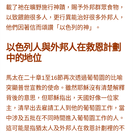
載了祂在曠野施行神蹟，賜予外邦群眾食物，
以致餵飽很多人，更行異能治好
很多外邦人，
他們因著信而頌讚「以色列的神」
。
以色列人與外邦人在救恩計劃
中的地位
馬太在二十章1至16節再次透過葡萄園的比喻
突顯普世宣教的使命
。雖然耶穌沒有清楚解釋
背後的意思，但耶穌指出，天國好像一位家
主，清早出去雇請工人到他的葡萄園工作，當
中涉及五批在不同時間進入葡萄園工作的人。
這可能是指猶太人及外邦人在救恩計劃裡的
不