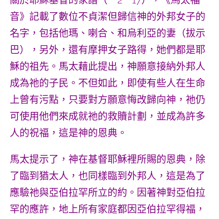
關於
耶穌基督的家譜
（一2－17），《馬太福
音》記載了數位不貞潔但
歸信神的外邦女子的
名字
，包括他瑪、喇合、和烏利亞的妻（拔示
巴），另外，還有摩押女子路得，她們都是耶
穌的祖先。馬太藉此提出，神願意接納外邦人
成為祂的子民。不但如此，即使有些人在生命
上曾有污點，只要對方願意悔改歸向神，祂仍
可使用他們來成就祂的救贖計劃，並成為許多
人的祝福，這是神的恩典。
馬太提示了，神在基督耶穌裡所賜的恩典，除
了臨到猶太人，也同樣臨到外邦人，這是為了
應驗祂與亞伯拉罕所立的約
。因著神對亞伯拉
罕的應許，地上所有家庭都因亞伯拉罕得福，