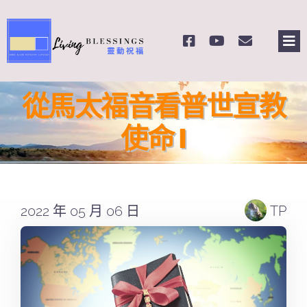
Skip
to
Tog
content
Nav
主頁
從馬太福音看普世宣教
關於我們
使命 I
奉獻支持
2022 年 05 月 06 日
TP
課程報名
Search
for: