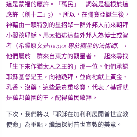
這是蒙福的應許。
「萬民」
一詞就是植根於這
應許（創十二1-3）。所以，在彌賽亞誕生後，
神藉由一顆特別的星招聚一群外邦人前來朝拜
小嬰孩耶穌。馬太描述這些
外邦人為博士或智
者
（希臘原文是
magoi 專於觀星的法術師
），
他們屬於一群來自東方的觀星者，一起來尋找
「生下來作猶太人之王的」
那一位。他們承認
耶穌基督是王，向祂跪拜，並向祂獻上黃金、
乳香、沒藥，這些最貴重珍寶，代表了基督就
是萬邦萬國的王，配得萬民敬拜。
下次，我們將以「耶穌在加利利展開普世宣教
使命」為重點，繼續探討普世宣教的美意。