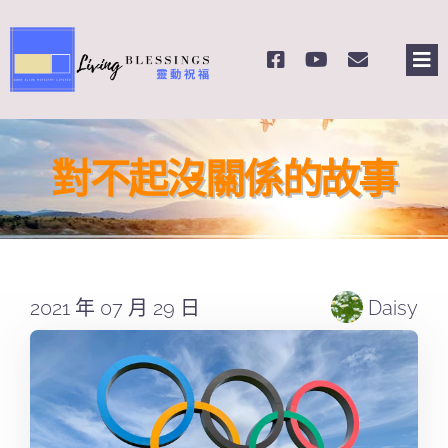
Skip
to
Tog
content
Nav
主頁
對不起沒關係的故事
關於我們
奉獻支持
2021 年 07 月 29 日
Daisy
課程報名
Search
for: