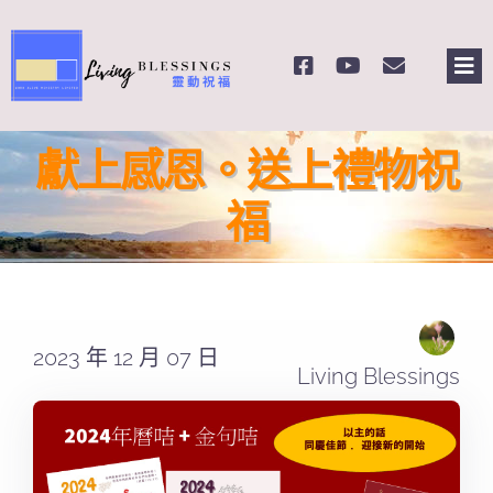
Skip
to
Tog
content
Nav
主頁
獻上感恩。送上禮物祝
關於我們
福
奉獻支持
課程報名
2023 年 12 月 07 日
Living Blessings
Search
for: