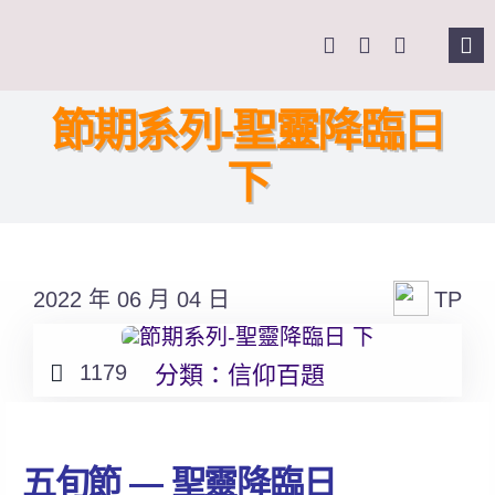
Skip
to
Tog
content
Nav
主
節期系列-聖靈降臨日
下
關
奉
2022 年 06 月 04 日
TP
課
1179
分類：
信仰百題
Se
for
五旬節 — 聖靈降臨日