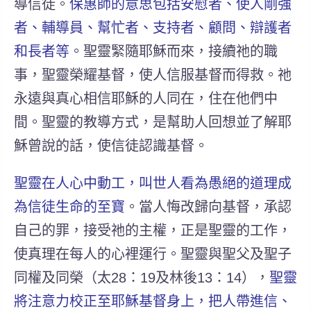
導信徒。
保惠師的意思包括安慰者、使人剛強
者、輔導員、幫忙者、支持者、顧問、辯護者
和長者等
。聖靈緊隨耶穌而來，接續祂的職
事，聖靈榮耀基督，使人信服基督而得救。祂
永遠與真心相信耶穌的人同在，住在他們中
間。聖靈的教導方式，是幫助人回想並了解耶
穌曾說的話，使信徒認識基督。
聖靈在人心中動工，叫世人看為愚絕的道理成
為信徒生命的至寶
。當人悔改歸向基督，承認
自己的罪，接受祂的主權，正是聖靈的工作，
使真理在每人的心裡運行。聖靈與聖父及聖子
同權及同榮（太28：19及林後13：14），
聖靈
將注意力校正至耶穌基督身上，把人帶進信、