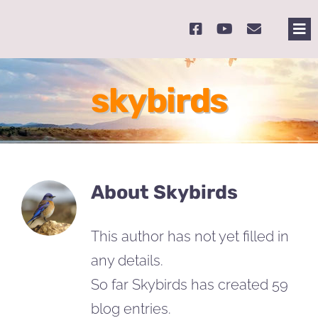
Skip
to
Tog
content
Nav
主
skybirds
關
奉
About
Skybirds
課
This author has not yet filled in
Se
any details.
for
So far Skybirds has created 59
blog entries.