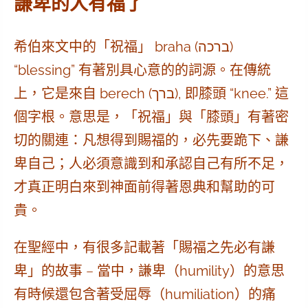
謙卑的人有福了
希伯來文中的「祝福」
braha (ברכה)
“blessing”
有著別具心意的的詞源。在傳統
上，它是來自
berech (ברך), 即膝頭 “knee.”
這
個字根。意思是，
「祝福」與「膝頭」有著密
切的關連
：凡想得到賜福的，必先要跪下、謙
卑自己；人必須意識到和承認自己有所不足，
才真正明白來到神面前得著恩典和幫助的可
貴。
在聖經中，有很多記載著「賜福之先必有謙
卑」的故事 – 當中，
謙卑（humility）
的意思
有時候還包含著
受屈辱（humiliation）
的痛