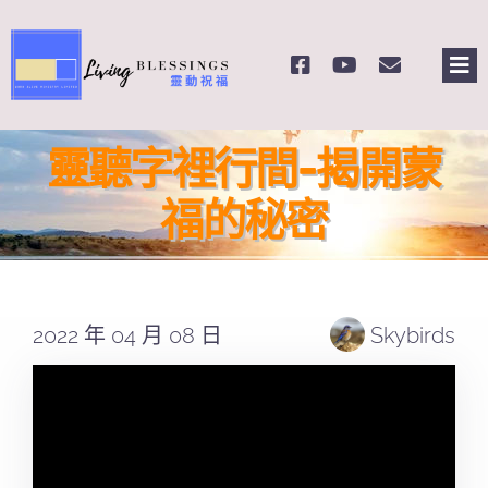
Skip
to
Tog
content
Nav
主頁
靈聽字裡行間-揭開蒙
關於我們
福的秘密
奉獻支持
2022 年 04 月 08 日
Skybirds
課程報名
Search
for: