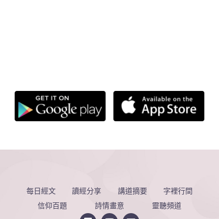
每日經文
讀經分享
講道摘要
字裡行間
信仰百題
詩情畫意
靈聽頻道