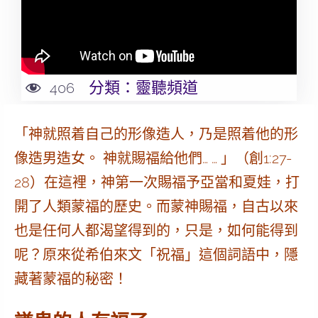
分類：
靈聽頻道
406
「神就照着自己的形像造人，乃是照着他的形
像造男造女。 神就
賜福
給他們… … 」（創1:27-
28）在這裡，神第一次賜福予亞當和夏娃，打
開了人類蒙福的歷史。而
蒙神賜福
，自古以來
也是任何人都渴望得到的，只是，如何能得到
呢？原來從希伯來文「祝福」這個詞語中，隱
藏著蒙福的秘密！