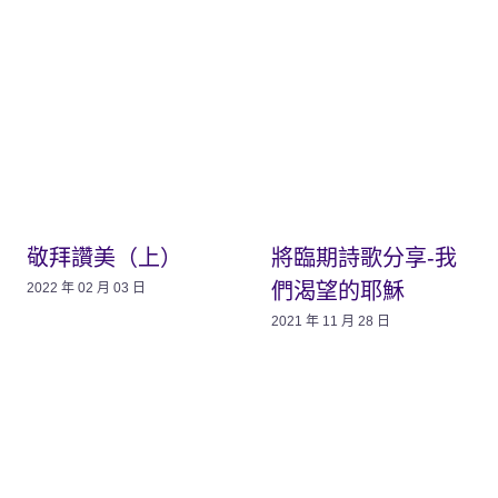
敬拜讚美（上）
將臨期詩歌分享-我
們渴望的耶穌
2022 年 02 月 03 日
2021 年 11 月 28 日