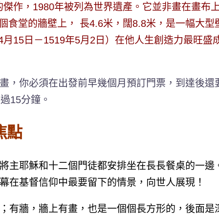
一幅偉大的傑作，1980年被列為世界遺產。它並非畫在
la Grazie）的一個食堂的牆壁上， 長4.6米，闊8.8米
ci 1452年4月15日－1519年5月2日）在他人生創
畫，你必須在出發前早幾個月預訂門票，到達後還要
過15分鐘。
焦點
將主耶穌和十二個門徒都安排坐在長長餐桌的一邊
幕在基督信仰中最要留下的情景，向世人展現！
；有牆，牆上有畫，也是一個個長方形的，後面是