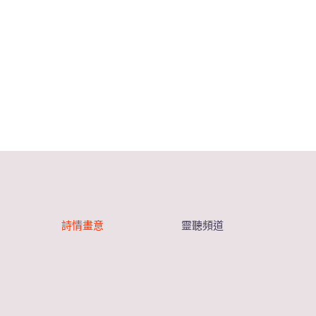
詩情畫意
靈聽頻道