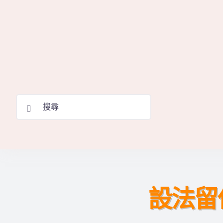
Skip
to
content
Search
for:
設法留