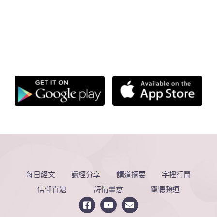
每日經文
讀經分享
講道摘要
字裡行間
信仰百題
詩情畫意
靈聽頻道