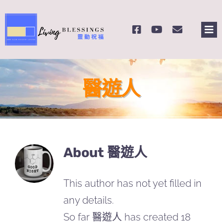
Skip
to
Tog
content
Nav
主頁
醫遊人
關於我們
奉獻支持
About
醫遊人
課程報名
Search
This author has not yet filled in
for:
any details.
So far 醫遊人 has created 18