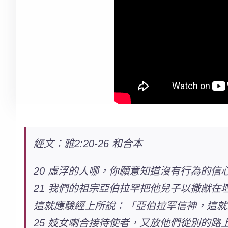
經文：雅2:20-26 和合本
20 虛浮的人哪，你願意知道沒有行為的信
21 我們的祖宗亞伯拉罕把他兒子以撒獻在
這就應驗經上所說：「亞伯拉罕信神，這就
25 妓女喇合接待使者，又放他們從別的路