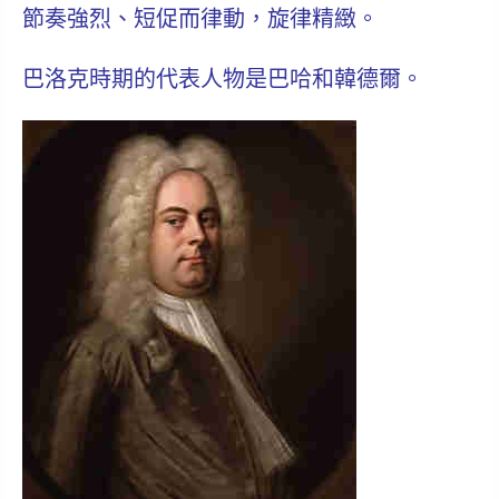
節奏強烈、短促而律動，旋律精緻。
巴洛克時期的代表人物是
巴哈
和
韓德爾
。