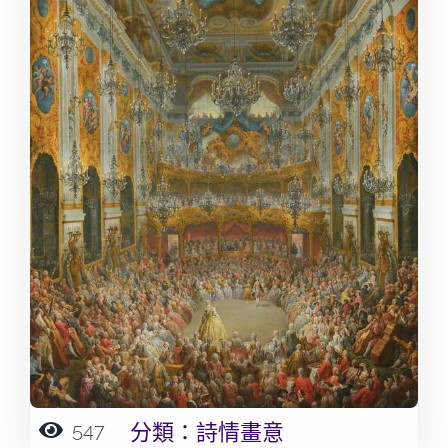
547
分類：
詩情畫意