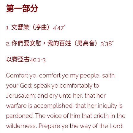
第一部分
1. 交響樂（序曲）4’47”
2. 你們要安慰，我的百姓（男高音）3’38”
以賽亞書40:1-3
Comfort ye, comfort ye my people, saith
your God; speak ye comfortably to
Jerusalem; and cry unto her, that her
warfare is accomplished, that her iniquity is
pardoned. The voice of him that crieth in the
wilderness, Prepare ye the way of the Lord,