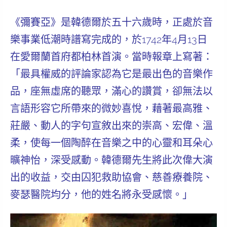
《彌賽亞》是韓德爾於五十六歲時，正處於音
樂事業低潮時譜寫完成的，於1742年4月13日
在愛爾蘭首府都柏林首演。當時報章上寫著：
「最具權威的評論家認為它是最出色的音樂作
品，座無虛席的聽眾，
滿心的讚賞，卻無法以
言語形容它所帶來的微妙喜悅，藉著最高雅、
莊嚴、動人的字句宣敘出來的崇高、宏偉、溫
柔，使每一個陶醉在音樂之中的心靈和耳朵心
曠神怡，深受感動。
韓德爾先生將此次偉大演
出的收益，交由囚犯救助協會、慈善療養院、
麥瑟醫院均分，他的姓名將永受感懷。」