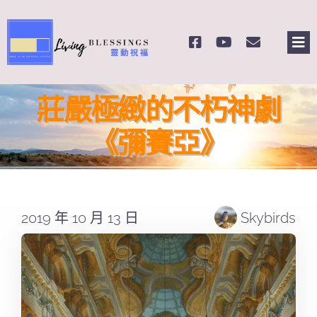
Skip
to
Tog
content
Nav
主頁
莊嚴極緻的不朽神劇
關於我們
《彌賽亞》
奉獻支持
2019 年 10 月 13 日
Skybirds
課程報名
Search
for: