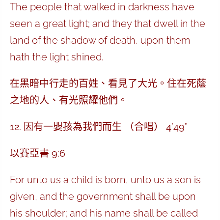
The people that walked in darkness have
seen a great light; and they that dwell in the
land of the shadow of death, upon them
hath the light shined.
在黑暗中行走的百姓、看見了大光。住在死蔭
之地的人、有光照耀他們。
12. 因有一嬰孩為我們而生 （合唱） 4’49”
以賽亞書 9:6
For unto us a child is born, unto us a son is
given, and the government shall be upon
his shoulder; and his name shall be called