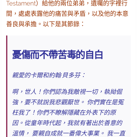
Testament）給他的兩位弟弟，遺囑的字裡行
間，處處表露他的痛苦與矛盾，以及他的本意
善良與承擔。以下是其節錄：
憂傷而不帶苦毒的自白
親愛的卡爾和約翰·貝多芬：
啊，世人！你們認為我敵視一切，執拗倔
強，要不就說我悲觀厭世。 你們實在是冤
枉我了！你們不瞭解隱藏在外表下的原
因。從童年時代起，我就有著出於善意的
溫情， 要親自成就一番偉大事業。 我一直