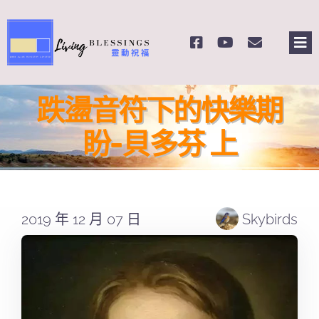
Skip
to
Tog
content
Nav
主頁
跌盪音符下的快樂期
關於我們
盼-貝多芬 上
奉獻支持
2019 年 12 月 07 日
Skybirds
課程報名
Search
for: