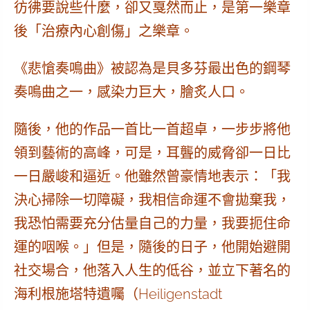
彷彿要說些什麼，卻又戛然而止，是第一樂章
後「治療內心創傷」之樂章。
《悲愴奏鳴曲》被認為是貝多芬最出色的鋼琴
奏鳴曲之一，感染力巨大，膾炙人口。
隨後，他的作品一首比一首超卓，一步步將他
領到藝術的高峰，可是，耳聾的威脅卻一日比
一日嚴峻和逼近。他雖然曾豪情地表示：「我
決心掃除一切障礙，我相信命運不會拋棄我，
我恐怕需要充分估量自己的力量，
我要扼住命
運的咽喉
。」但是，隨後的日子，他開始避開
社交場合，他落入人生的低谷，並立下著名的
海利根施塔特遺囑（Heiligenstadt