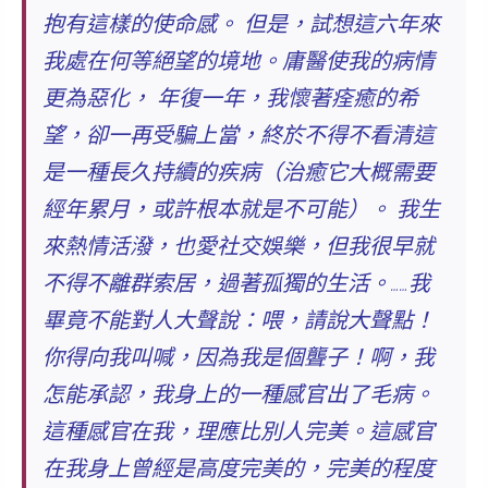
抱有這樣的使命感。 但是，試想這六年來
我處在何等絕望的境地。庸醫使我的病情
更為惡化， 年復一年，我懷著痊癒的希
望，卻一再受騙上當，終於不得不看清這
是一種長久持續的疾病（治癒它大概需要
經年累月，或許根本就是不可能）。 我生
來熱情活潑，也愛社交娛樂，但我很早就
不得不離群索居，過著孤獨的生活。……我
畢竟不能對人大聲說：
喂，請說大聲點！
你得向我叫喊，因為我是個聾子！
啊，我
怎能承認，我身上的一種感官出了毛病。
這種感官在我，
理應
比別人完美。這感官
在我身上曾經是高度完美的，完美的程度