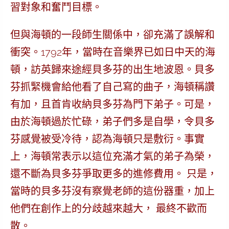
習對象和奮鬥目標。
但與海頓的一段師生關係中，卻充滿了
誤解和
衝突
。1792年，當時在音樂界已如日中天的海
頓，訪英歸來途經貝多芬的出生地波恩。貝多
芬抓緊機會給他看了自己寫的曲子，海頓稱讚
有加，且首肯收納貝多芬為門下弟子。可是，
由於海頓過於忙碌，弟子們多是自學，令貝多
芬感覺被受冷待，認為海頓只是敷衍。事實
上，海頓常表示以這位充滿才氣的弟子為榮，
還不斷為貝多芬爭取更多的進修費用。 只是，
當時的貝多芬沒有察覺老師的這份器重，加上
他們在創作上的分歧越來越大， 最終
不歡而
散
。