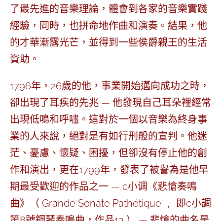
了最先進的音樂理論，體會到各家的音樂實踐
經驗，同時，也拼命地作曲和演奏。結果，他
的才華漸露光芒，並得到一些侯爵親王的生活
資助。
1796年，26歲的他，事業開始邁向成功之時，
卻出現了耳疾的先兆 — 他發現自己耳朵裡經常
出現低鳴和呼嘯。這對於一個以音樂為終身事
業的人來說，絕對是有如行刑般的宣判。他迷
茫、憂慮、懷疑、困擾，但卻沒有停止他的創
作和演出，更在1799年，發表了被譽為是他早
期最受歡迎的作品之一 — c小调
《悲愴奏鳴
曲》
（ Grande Sonate Pathétique ﹐ 即c小調
第8號鋼琴奏鳴曲，作品13 ） —
悲愴
的曲名是