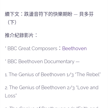
續下文：跌盪音符下的快樂期盼 — 貝多芬
（下）
推介紀錄影片：
* BBC Great Composers：
Beethoven
* BBC Beethoven Documentary —
1. The Genius of Beethoven 1/3 “The Rebel”
2. The Genius of Beethoven 2/3 “Love and
Loss”