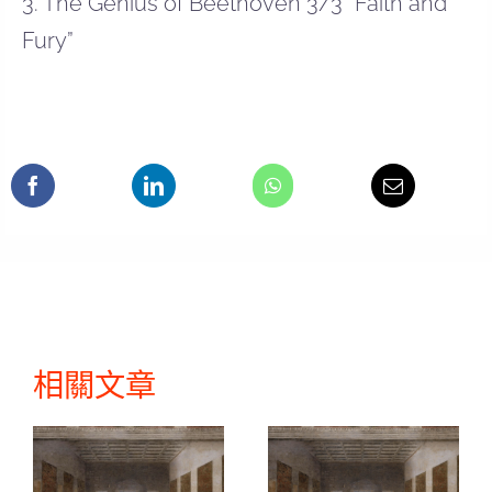
3. The Genius of Beethoven 3/3 “Faith and
Fury”
相關文章