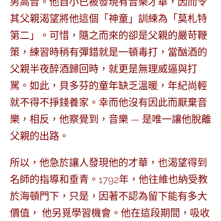
男高音。他自小已被發現有音樂才華，因而令
其父親渴望將他這個「神童」訓練為「莫札特
第二」。可惜，隨之而來的卻是父親的
嚴苛鞭
策
，練習時稍有彈錯就是一頓
毒打
，當酗酒的
父親半夜醉酒歸回時，就更是
無理威逼與打
駡
。如此，貝多芬的童年
缺乏溫暖
，年紀尚輕
就不得不
掙錢養家
。幸而他沒有因此而厭棄音
樂，相反，他察覺到，音樂 — 是唯一讓他脫離
父親的出路。
所以，他急於讓人發現他的才華，也渴望得到
名師的指導和垂青。1792年，他往維也納受教
於海頓門下，只是，因著不認為留下能有多大
價值， 他另覓學習機會。他在這段期間，吸收