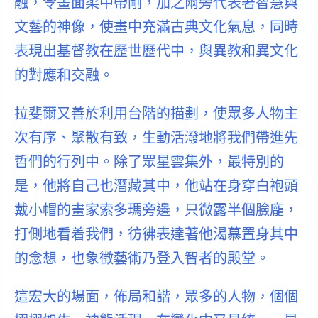
融，令畫面柔中帶剛，加之兩旁代表著智慧與
文藝的神像，使畫中充滿古典文化氣息，同時
表現出基督教在歷世歷代中，與異教和異文化
的對應和交融。
拉斐爾又善於利用台階的描劃，使眾多人物主
次有序、聚散有致，生動活潑地將我們帶進先
哲們的行列中。除了眾星雲集外，最特別的
是，他將自己也潛藏其中，他站在身穿白袍頭
戴小帽的畫家索多瑪旁邊，只微露半個臉龐，
打側地看着我們，彷彿表達著他渴慕置身其中
的念想，也象徵藝術乃登入智者的殿堂。
這宏大的場面，佈局和諧，眾多的人物，個個