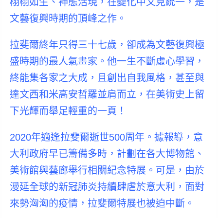
栩栩如生、神態活現，在變化中又見統一，是
文藝復興時期的頂峰之作。
拉斐爾終年只得三十七歲，卻成為文藝復興極
盛時期的最人氣畫家。他一生不斷虛心學習，
終能集各家之大成，且創出自我風格，甚至與
達文西和米高安哲羅並肩而立，在美術史上留
下光輝而舉足輕重的一頁！
2020年適逢拉斐爾逝世500周年。據報導，意
大利政府早已籌備多時，計劃在各大博物館、
美術館與藝廊舉行相關紀念特展。可是，由於
漫延全球的新冠肺炎持續肆虐於意大利，面對
來勢洶洶的疫情，拉斐爾特展也被迫中斷。