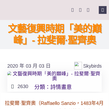
Skip
to
Tog
content
Nav
主頁
文藝復興時期「美的巔
峰」- 拉斐爾·聖齊奧
關於我們
奉獻支持
2020 年 03 月 03 日
Skybirds
課程報名
Search
2630
分類：
詩情畫意
for:
拉斐爾·聖齊奧（Raffaello Sanzio，1483年4月