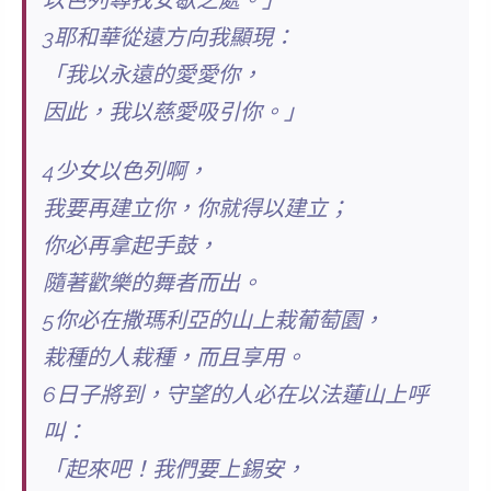
以色列尋找安歇之處。」
3耶和華從遠方向我顯現：
「我以永遠的愛愛你，
因此，我以慈愛吸引你。」
4少女以色列啊，
我要再建立你，你就得以建立；
你必再拿起手鼓，
隨著歡樂的舞者而出。
5你必在撒瑪利亞的山上栽葡萄園，
栽種的人栽種，而且享用。
6日子將到，守望的人必在以法蓮山上呼
叫：
「起來吧！我們要上錫安，