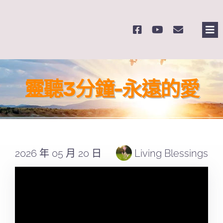
Skip
to
Tog
content
Nav
主頁
靈聽3分鐘-永遠的愛
關於我們
奉獻支持
2026 年 05 月 20 日
Living Blessings
課程報名
Search
for: