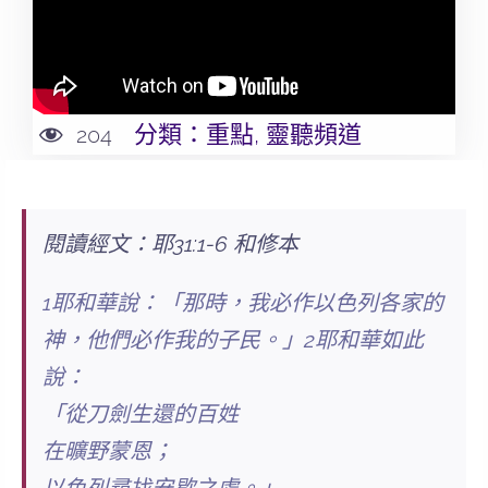
分類：
重點
,
靈聽頻道
204
閱讀經文：耶31:1-6 和修本
1耶和華說：「那時，我必作以色列各家的
神，他們必作我的子民。」2耶和華如此
說：
「從刀劍生還的百姓
在曠野蒙恩；