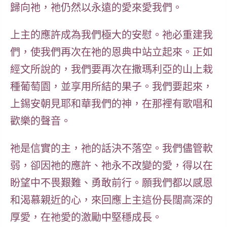
歸向祂，祂仍然以永遠的愛來愛我們。
上主的應許成為我們極大的安慰。祂必重建我
們，使我們再次在祂的恩典中站立起來。正如
經文所說的，我們要再次在撒瑪利亞的山上栽
種葡萄園，並享用所結的果子。我們要起來，
上錫安朝見耶和華我們的神，在那裡有歌唱和
歡樂的聲音。
祂是信實的主，祂的話決不落空。我們儘管軟
弱，卻因祂的應許、祂永不改變的愛，得以在
盼望中不畏艱難、勇敢前行。願我們都以感恩
和渴慕親近的心，來回應上主這份長闊高深的
厚愛，在祂愛的激勵中堅穩成長。