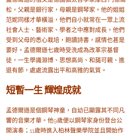
松，父親是銀行家，母親是鋼琴家
。他的姐姐
范妮同樣才華橫溢，他們自小就常在一眾上流
社會人士、藝術家、學者之中應對成長。他們
受到父母的悉心栽培，飽讀詩書，感情也甚是
要好。
孟德爾遜七歲時受洗成為改革宗基督
徒，一生學識淵博、思想高尚、和藹可親、進
退有節，處處流露出平和高雅的氣質。
短暫一生 輝煌成就
孟德爾遜是個鋼琴神童，自幼已顯露其不同凡
響的音樂才華。他9歲便以鋼琴家身份登台公
開演奏；11歲時進入柏林聲樂學院並且開始作