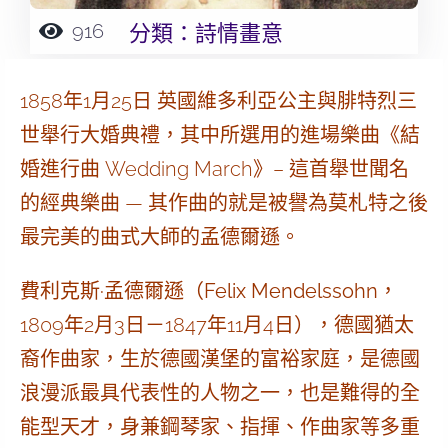
916
分類：
詩情畫意
1858年1月25日 英國維多利亞公主與腓特烈三
世舉行大婚典禮，其中所選用的進場樂曲《結
婚進行曲 Wedding March》– 這首舉世聞名
的經典樂曲 — 其作曲的就是被譽為莫札特之後
最完美的曲式大師的
孟德爾遜
。
費利克斯·孟德爾遜
（
Felix Mendelssohn
，
1809年2月3日－1847年11月4日），德國猶太
裔作曲家，生於德國漢堡的富裕家庭，是德國
浪漫派最具代表性的人物之一，也是難得的全
能型天才，身兼鋼琴家、指揮、作曲家等多重