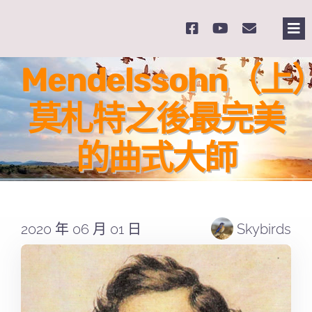
Skip
to
Tog
content
Nav
主
Mendelssohn（上
莫札特之後最完美
關
的曲式大師
奉
課
2020 年 06 月 01 日
Skybirds
Se
for