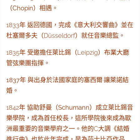
（
Chopin
）相遇。
1833年 返回德國，完成《意大利交響曲》並在
杜塞爾多夫（Düsseldorf）就任音樂總監。
1835年 受邀擔任萊比錫（Leipzig）布業大廳
管弦樂團指揮。
1837年 與出身於法國家庭的塞西爾·讓萊諾結
婚。
1842年 協助
舒曼
（
Schumann
）成立
萊比錫音
樂學院
，成為首任校長，這所學院後來成為歐
洲最重要的音樂學府之一。他的C大調《結婚
進行曲》也於此年完成，是為莎士比亞作品