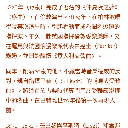
1826年（17歲）完成了著名的《仲夏夜之夢》
（序曲），在倫敦演出。1829年，在柏林歌唱
學院再次演出時，引起轟動而成為聞名遐邇的
指揮家。不久，赴英國指揮倫敦愛樂樂隊，又
在羅馬與法國浪漫樂派代表
白遼士
（
Berlioz
）
邂逅，並開始醞釀《意大利交響曲》。
同年，剛滿20歲的他，不顧當時音樂權威的反
對，親自指揮
巴赫
（
J.S. Bach
）的《馬太受難
曲》，將這首於古典時代專門用於受難節崇拜
中的名曲，在巴赫離世79年後第一次再現人
前。
1831—1832，在巴黎與
李斯特
（
Liszt
）和
蕭邦