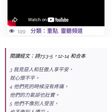
分類：
重點
,
靈聽頻道
199
閱讀經文：詩73:3-5，12-14 和合本
3 我見惡人和狂傲人享平安，
就心懷不平。
4 他們死的時候沒有疼痛，
他們的力氣卻也壯實。
5 他們不像別人受苦，