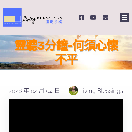
Skip
to
Tog
content
Nav
主頁
靈聽3分鐘-何須心懷
關於我們
不平
奉獻支持
2026 年 02 月 04 日
Living Blessings
課程報名
Search
for: