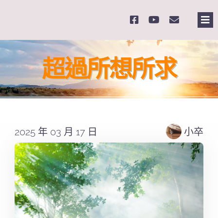
Skip
to
Tog
content
Nav
主
超過所想所求
關
奉
2025 年 03 月 17 日
小卒
課
Se
for