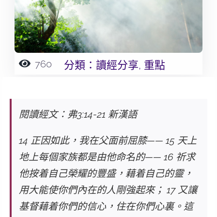
760
分類：
讀經分享
,
重點
閱讀經文：弗3:14-21 新漢語
14 正因如此，我在父面前屈膝—— 15 天上
地上每個家族都是由他命名的—— 16 祈求
他按着自己榮耀的豐盛，藉着自己的靈，
用大能使你們內在的人剛強起來； 17 又讓
基督藉着你們的信心，住在你們心裏。這