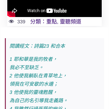
分類：
重點
,
靈聽頻道
339
閱讀經文：詩篇23
和合本
1 耶和華是我的牧者，
我必不至缺乏。
2 他使我躺臥在青草地上，
領我在可安歇的水邊；
3 他使我的靈魂甦醒，
為自己的名引導我走義路。
4 我雖然行過死蔭的幽谷，