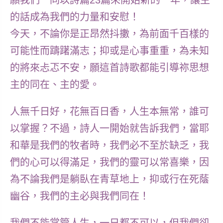
願我們一同以詩篇23篇
來開始
新的一年，
讓主
的話成為我們的力量和安慰！
今天，不
論你是正
昂然抖擻，為前面千百樣的
可能性而躊躇滿志；抑或是心事重重，為未知
的將來忐忑不安，願這首詩歌都能引導祢思想
主的同在、主的愛。
人無千日好，
花無百日香，
人生本無常，誰可
以掌握？不過，詩人一開始就告訴我們，當耶
和華是我們的牧者時，我們必不至於缺乏，我
們的心可以得滿足，我們的靈可以常喜樂，因
為不論我們是躺臥在青草地上，抑或行在死蔭
幽谷，我們的主必與我們同在！